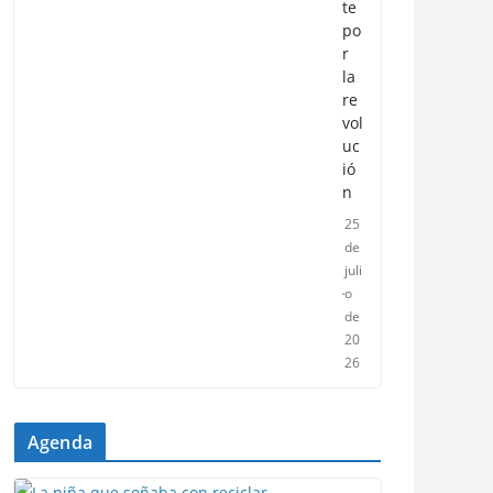
te
po
r
la
re
vol
uc
ió
n
25
de
juli
o
de
20
26
Agenda