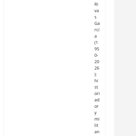
Ri
va
s
Ga
rcí
a
(1
95
0-
20
26
):
hi
st
ori
ad
or
y
mi
lit
an