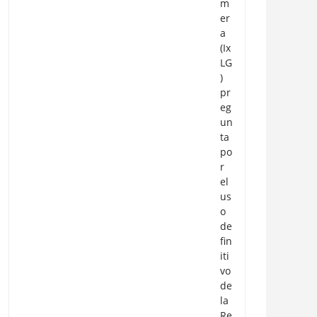
m
er
a
(Ix
LG
)
pr
eg
un
ta
po
r
el
us
o
de
fin
iti
vo
de
la
Re