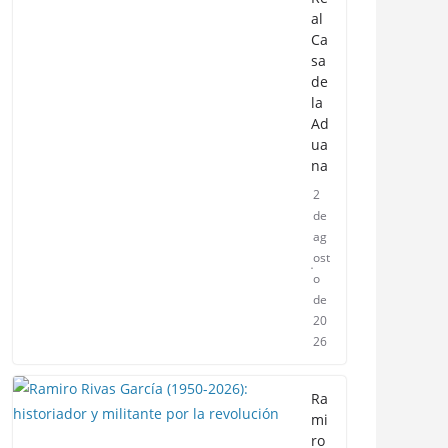
al
Ca
sa
de
la
Ad
ua
na
2
de
ag
ost
o
de
20
26
Ra
mi
ro