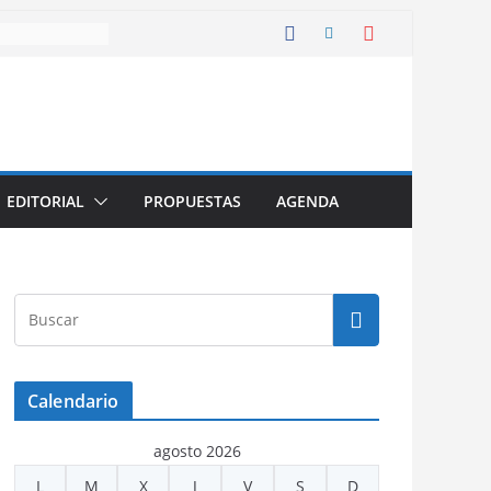
EDITORIAL
PROPUESTAS
AGENDA
Calendario
agosto 2026
L
M
X
J
V
S
D