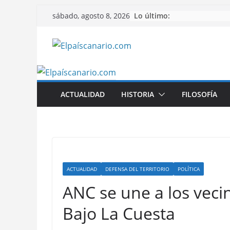
Saltar
Lo último:
sábado, agosto 8, 2026
al
contenido
ACTUALIDAD
HISTORIA
FILOSOFÍA
ACTUALIDAD
DEFENSA DEL TERRITORIO
POLÍTICA
ANC se une a los veci
Bajo La Cuesta