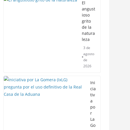
El
angust
ioso
grito
de la
natura
leza
3 de
agosto
de
2026
Ini
cia
tiv
a
po
r
La
Go