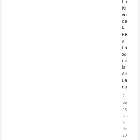
fin
iti
vo
de
la
Re
al
Ca
sa
de
la
Ad
ua
na
2
de
ag
ost
o
de
20