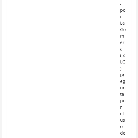
a
po
r
La
Go
m
er
a
(Ix
LG
)
pr
eg
un
ta
po
r
el
us
o
de