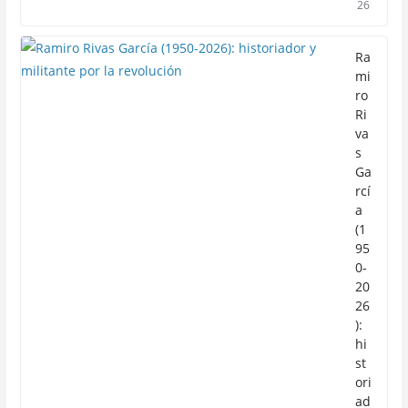
26
Ra
mi
ro
Ri
va
s
Ga
rcí
a
(1
95
0-
20
26
):
hi
st
ori
ad