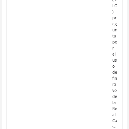
LG
)
pr
eg
un
ta
po
r
el
us
o
de
fin
iti
vo
de
la
Re
al
Ca
sa