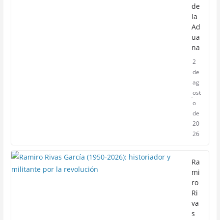
de
la
Ad
ua
na
2
de
ag
ost
o
de
20
26
Ra
mi
ro
Ri
va
s