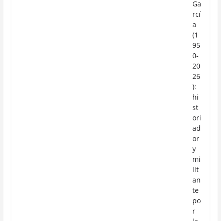
Ga
rcí
a
(1
95
0-
20
26
):
hi
st
ori
ad
or
y
mi
lit
an
te
po
r