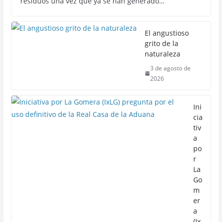
residuos una vez que ya se han generado…
El angustioso
grito de la
naturaleza
3 de agosto de
2026
Ini
cia
tiv
a
po
r
La
Go
m
er
a
(Ix