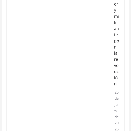
or
y
mi
lit
an
te
po
r
la
re
vol
uc
ió
n
25
de
juli
o
de
20
26