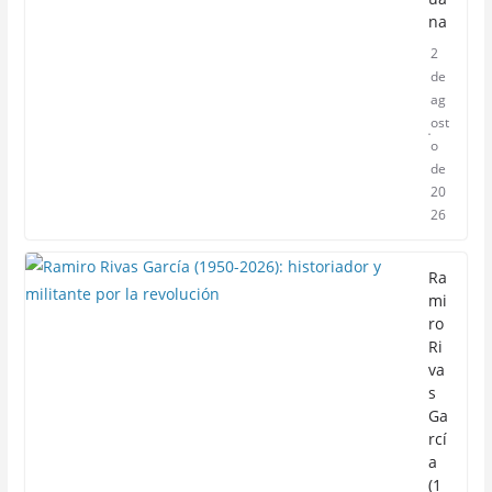
na
2
de
ag
ost
o
de
20
26
Ra
mi
ro
Ri
va
s
Ga
rcí
a
(1