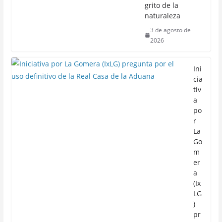
grito de la
naturaleza
3 de agosto de
2026
Ini
cia
tiv
a
po
r
La
Go
m
er
a
(Ix
LG
)
pr