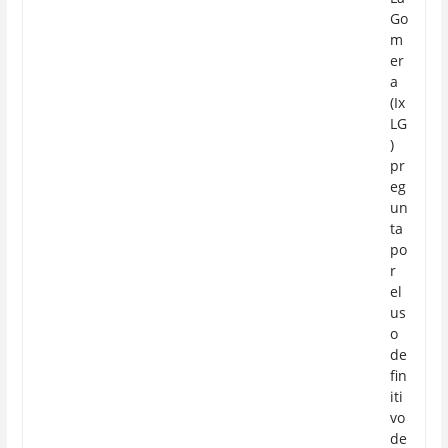
Go
m
er
a
(Ix
LG
)
pr
eg
un
ta
po
r
el
us
o
de
fin
iti
vo
de