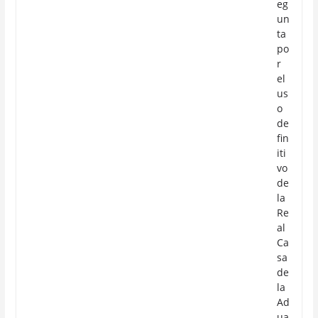
eg
un
ta
po
r
el
us
o
de
fin
iti
vo
de
la
Re
al
Ca
sa
de
la
Ad
ua