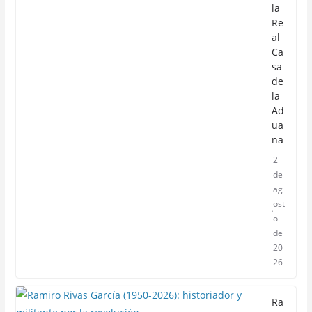
la
Re
al
Ca
sa
de
la
Ad
ua
na
2
de
ag
ost
o
de
20
26
Ra