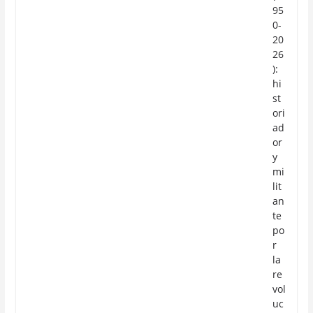
95
0-
20
26
):
hi
st
ori
ad
or
y
mi
lit
an
te
po
r
la
re
vol
uc