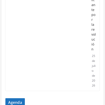
an
te
po
r
la
re
vol
uc
ió
n
25
de
juli
o
de
20
26
Agenda