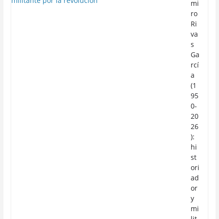
mi
ro
Ri
va
s
Ga
rcí
a
(1
95
0-
20
26
):
hi
st
ori
ad
or
y
mi
lit