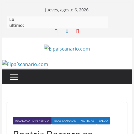
Saltar
jueves, agosto 6, 2026
al
Lo
contenido
último:
IGUALDAD - DIFERENCIA
ISLAS CANARIAS
NOTICIAS
SALUD