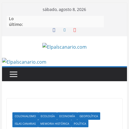
Saltar
sábado, agosto 8, 2026
al
Lo
contenido
último:
COLONIALISMO
ECOLOGÍA
ECONOMÍA
GEOPOLÍTICA
ISLAS CANARIAS
MEMORIA HISTÓRICA
POLÍTICA