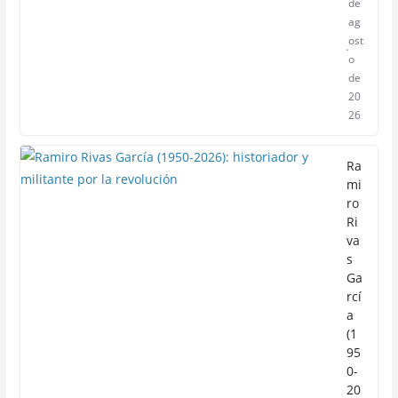
de
ag
ost
o
de
20
26
Ra
mi
ro
Ri
va
s
Ga
rcí
a
(1
95
0-
20