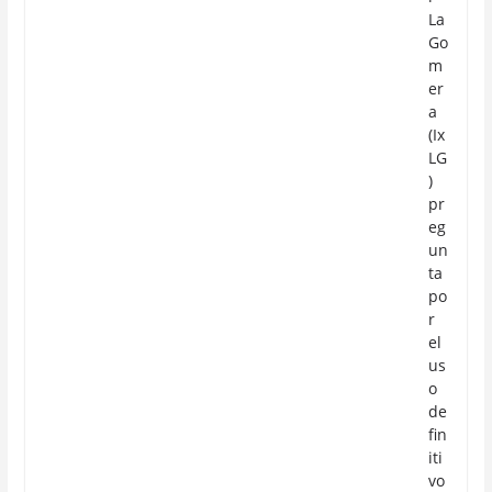
La
Go
m
er
a
(Ix
LG
)
pr
eg
un
ta
po
r
el
us
o
de
fin
iti
vo