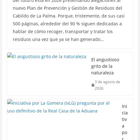
del futuro está en 2026 presentando alegaciones al
nuevo Plan de Prevención y Gestión de Residuos del
Cabildo de La Palma. Porque, tristemente, de sus casi
500 páginas, alrededor del 90 % siguen dedicadas a
hablar de cómo recoger, transportar y tratar los
residuos una vez que ya se han generado…
El angustioso
grito de la
naturaleza
3 de agosto de
2026
Ini
cia
tiv
a
po
r