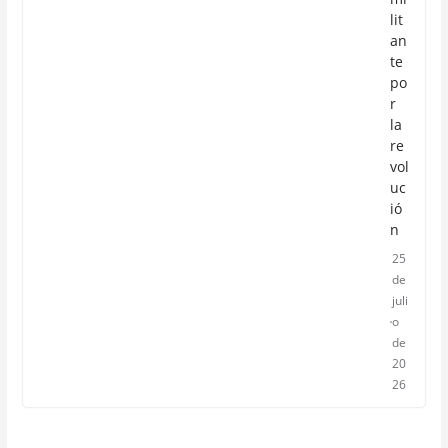
lit
an
te
po
r
la
re
vol
uc
ió
n
25
de
juli
o
de
20
26