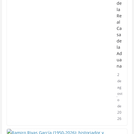
de
la
Re
al
Ca
sa
de
la
Ad
ua
na
2
de
ag
ost
o
de
20
26