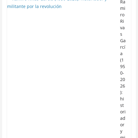
Ra
mi
ro
Ri
va
s
Ga
rcí
a
(1
95
0-
20
26
):
hi
st
ori
ad
or
y
mi