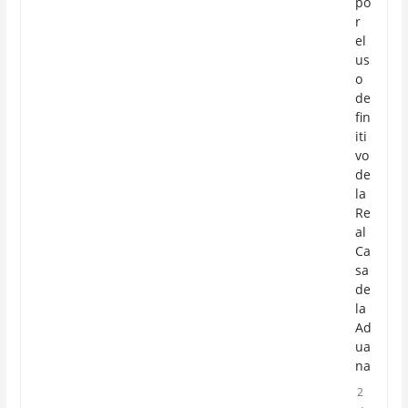
po
r
el
us
o
de
fin
iti
vo
de
la
Re
al
Ca
sa
de
la
Ad
ua
na
2