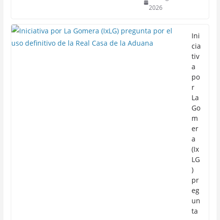
2026
Ini
cia
tiv
a
po
r
La
Go
m
er
a
(Ix
LG
)
pr
eg
un
ta