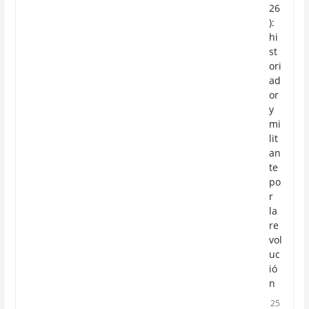
26
):
hi
st
ori
ad
or
y
mi
lit
an
te
po
r
la
re
vol
uc
ió
n
25