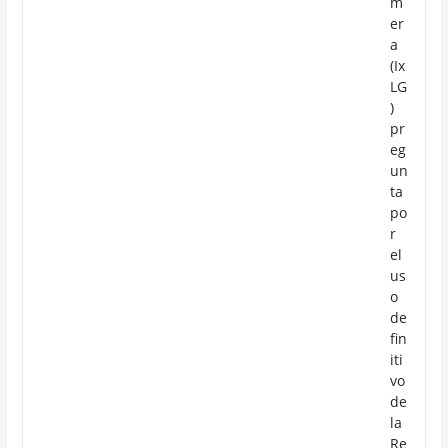
m
er
a
(Ix
LG
)
pr
eg
un
ta
po
r
el
us
o
de
fin
iti
vo
de
la
Re