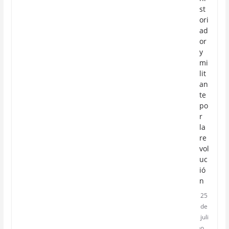
st
ori
ad
or
y
mi
lit
an
te
po
r
la
re
vol
uc
ió
n
25
de
juli
o