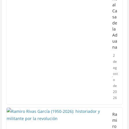
al
Ca
sa
de
la
Ad
ua
na
2
de
ag
ost
o
de
20
26
Ra
mi
ro