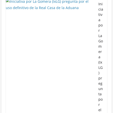
Ini
cia
tiv
a
po
r
La
Go
m
er
a
(Ix
LG
)
pr
eg
un
ta
po
r
el