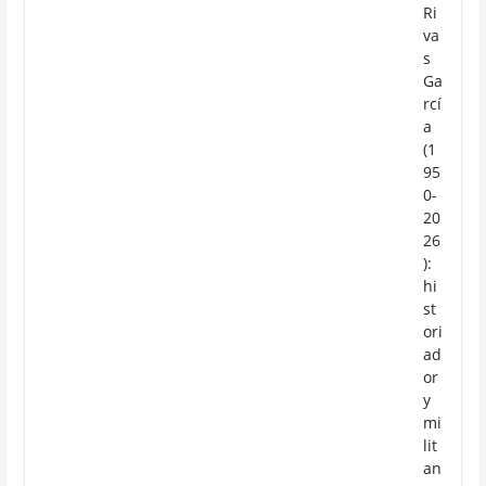
Ri
va
s
Ga
rcí
a
(1
95
0-
20
26
):
hi
st
ori
ad
or
y
mi
lit
an