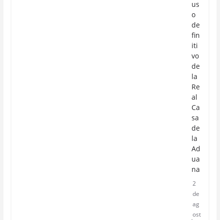
us
o
de
fin
iti
vo
de
la
Re
al
Ca
sa
de
la
Ad
ua
na
2
de
ag
ost