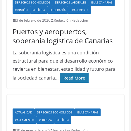
DERECHOS ECONÓMICOS
DERECHOS LABORALES
ISLAS CANARIAS
OPINIÓN
POLÍTICA
SOBERANÍA
TRANSPORTE
3 de febrero de 2026
Redacción Redacción
Puertos y aeropuertos,
soberanía logística de Canarias
La soberanía logística es una condición
estructural para que el desarrollo económico
revierta en bienestar, estabilidad y futuro para
la sociedad canaria…
Read More
ACTUALIDAD
DERECHOS ECONÓMICOS
ISLAS CANARIAS
PARLAMENTO
POBREZA
POLÍTICA
30 de enero de 2026
Redacción Redacción