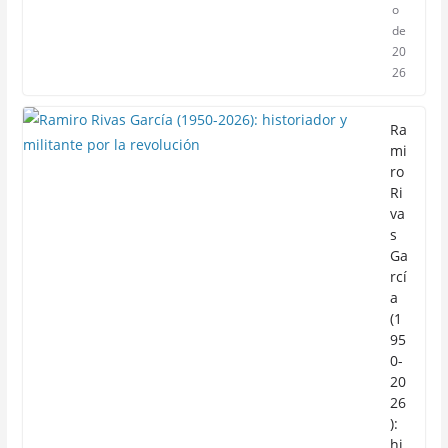
o
de
20
26
Ra
mi
ro
Ri
va
s
Ga
rcí
a
(1
95
0-
20
26
):
hi