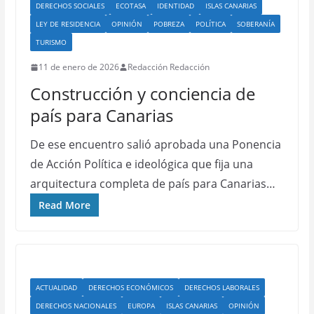
DERECHOS SOCIALES
ECOTASA
IDENTIDAD
ISLAS CANARIAS
LEY DE RESIDENCIA
OPINIÓN
POBREZA
POLÍTICA
SOBERANÍA
TURISMO
11 de enero de 2026
Redacción Redacción
Construcción y conciencia de
país para Canarias
De ese encuentro salió aprobada una Ponencia
de Acción Política e ideológica que fija una
arquitectura completa de país para Canarias…
Read More
ACTUALIDAD
DERECHOS ECONÓMICOS
DERECHOS LABORALES
DERECHOS NACIONALES
EUROPA
ISLAS CANARIAS
OPINIÓN