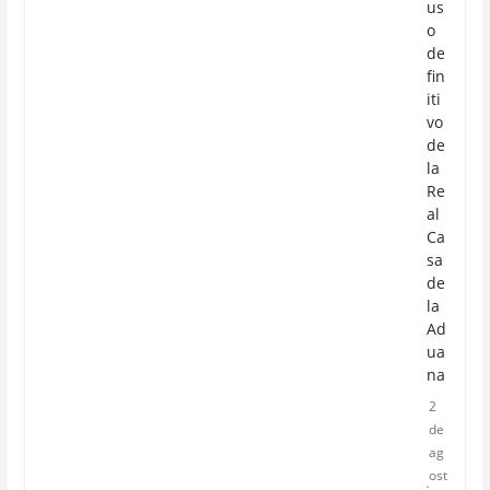
us
o
de
fin
iti
vo
de
la
Re
al
Ca
sa
de
la
Ad
ua
na
2
de
ag
ost