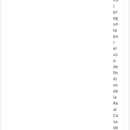
)
pr
eg
un
ta
po
r
el
us
o
de
fin
iti
vo
de
la
Re
al
Ca
sa
de