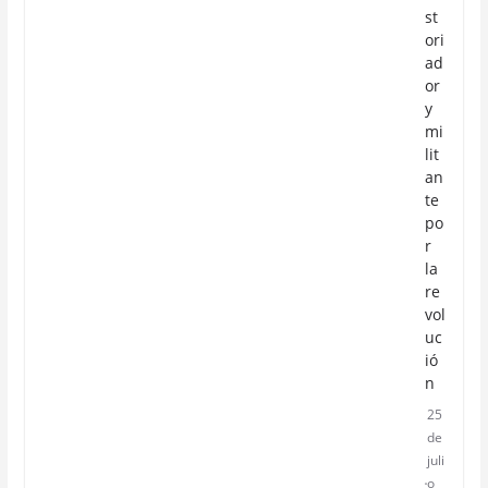
st
ori
ad
or
y
mi
lit
an
te
po
r
la
re
vol
uc
ió
n
25
de
juli
o