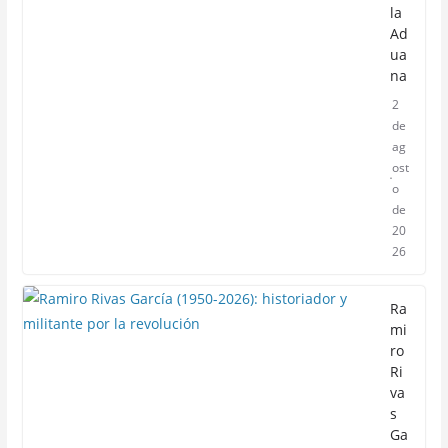
la
Ad
ua
na
2
de
ag
ost
o
de
20
26
Ra
mi
ro
Ri
va
s
Ga