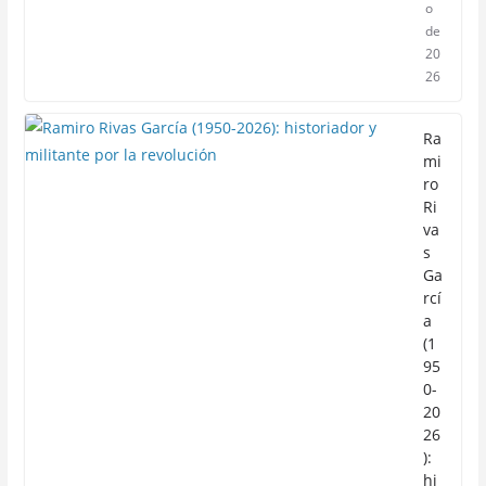
o
de
20
26
Ra
mi
ro
Ri
va
s
Ga
rcí
a
(1
95
0-
20
26
):
hi