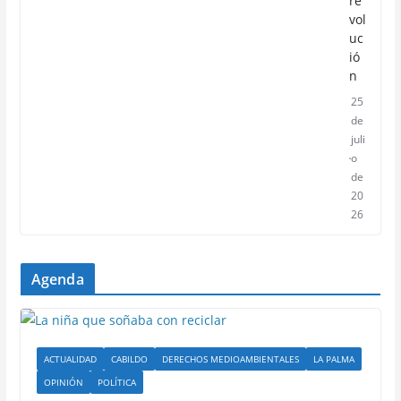
re
vol
uc
ió
n
25
de
juli
o
de
20
26
Agenda
ACTUALIDAD
CABILDO
DERECHOS MEDIOAMBIENTALES
LA PALMA
OPINIÓN
POLÍTICA