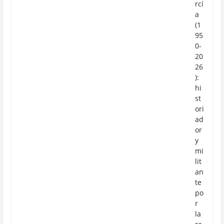
rcí
a
(1
95
0-
20
26
):
hi
st
ori
ad
or
y
mi
lit
an
te
po
r
la