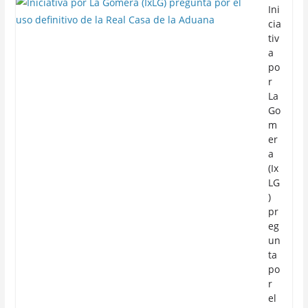
Ini
cia
tiv
a
po
r
La
Go
m
er
a
(Ix
LG
)
pr
eg
un
ta
po
r
el