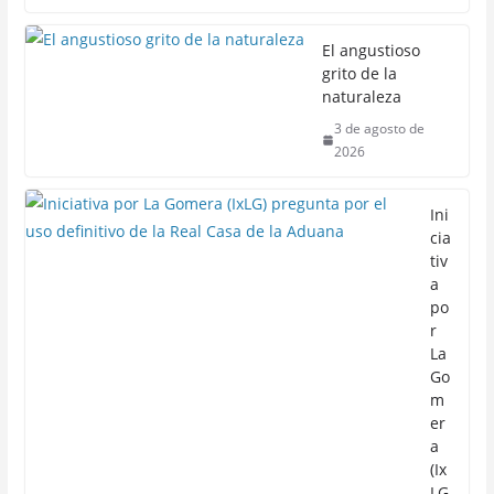
El angustioso
grito de la
naturaleza
3 de agosto de
2026
Ini
cia
tiv
a
po
r
La
Go
m
er
a
(Ix
LG