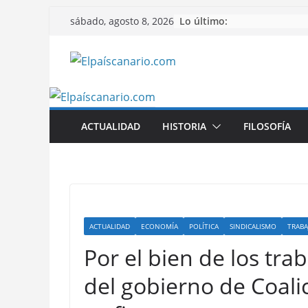
Saltar
Lo último:
sábado, agosto 8, 2026
al
contenido
ACTUALIDAD
HISTORIA
FILOSOFÍA
ACTUALIDAD
ECONOMÍA
POLÍTICA
SINDICALISMO
TRABA
Por el bien de los trab
del gobierno de Coali