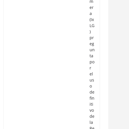
m
er
a
(Ix
LG
)
pr
eg
un
ta
po
r
el
us
o
de
fin
iti
vo
de
la
Re