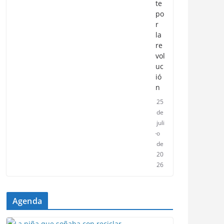
te
po
r
la
re
vol
uc
ió
n
25
de
juli
o
de
20
26
Agenda