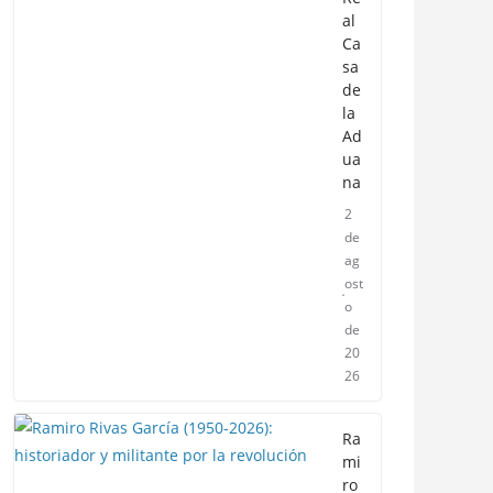
al
Ca
sa
de
la
Ad
ua
na
2
de
ag
ost
o
de
20
26
Ra
mi
ro