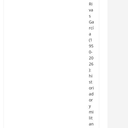
Ri
va
s
Ga
rcí
a
(1
95
0-
20
26
):
hi
st
ori
ad
or
y
mi
lit
an