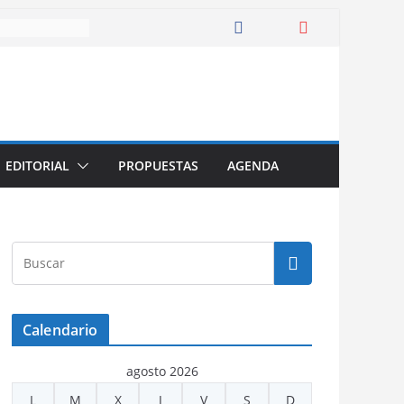
EDITORIAL
PROPUESTAS
AGENDA
Calendario
agosto 2026
L
M
X
J
V
S
D