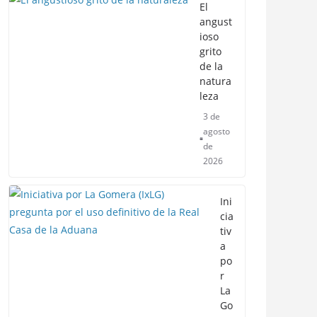
El
angust
ioso
grito
de la
natura
leza
3 de
agosto
de
2026
Ini
cia
tiv
a
po
r
La
Go