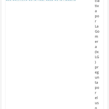
cia
tiv
a
po
r
La
Go
m
er
a
(Ix
LG
)
pr
eg
un
ta
po
r
el
us
o