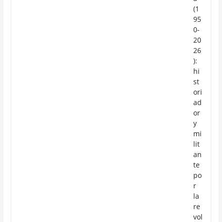
(1
95
0-
20
26
):
hi
st
ori
ad
or
y
mi
lit
an
te
po
r
la
re
vol