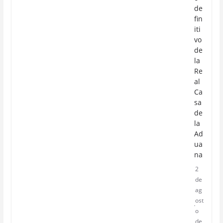
de
fin
iti
vo
de
la
Re
al
Ca
sa
de
la
Ad
ua
na
2
de
ag
ost
o
de