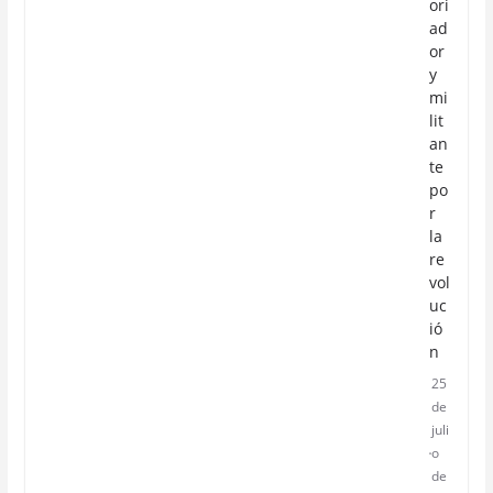
ori
ad
or
y
mi
lit
an
te
po
r
la
re
vol
uc
ió
n
25
de
juli
o
de