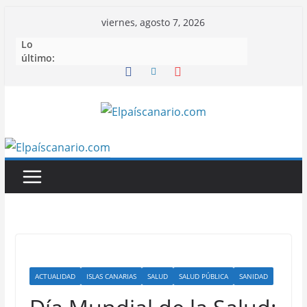
Saltar
viernes, agosto 7, 2026
al
Lo
contenido
último:
ACTUALIDAD
ISLAS CANARIAS
SALUD
SALUD PÚBLICA
SANIDAD