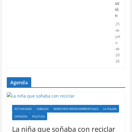
uc
ió
n
25
de
juli
o
de
20
26
Agenda
ACTUALIDAD
CABILDO
DERECHOS MEDIOAMBIENTALES
LA PALMA
OPINIÓN
POLÍTICA
La niña que soñaba con reciclar