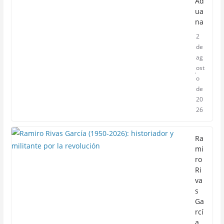
Ad
ua
na
2
de
ag
ost
o
de
20
26
Ra
mi
ro
Ri
va
s
Ga
rcí
a