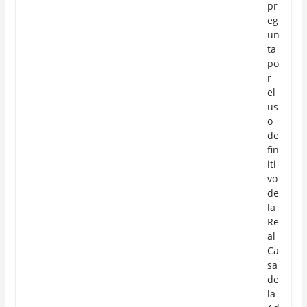
pr
eg
un
ta
po
r
el
us
o
de
fin
iti
vo
de
la
Re
al
Ca
sa
de
la