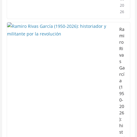
20
26
Ra
mi
ro
Ri
va
s
Ga
rcí
a
(1
95
0-
20
26
):
hi
st