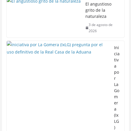
El angustioso
grito de la
naturaleza
3 de agosto de
2026
Ini
cia
tiv
a
po
r
La
Go
m
er
a
(Ix
LG
)