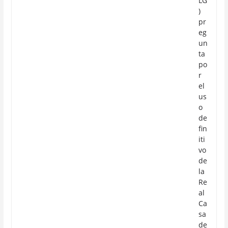
LG
)
pr
eg
un
ta
po
r
el
us
o
de
fin
iti
vo
de
la
Re
al
Ca
sa
de