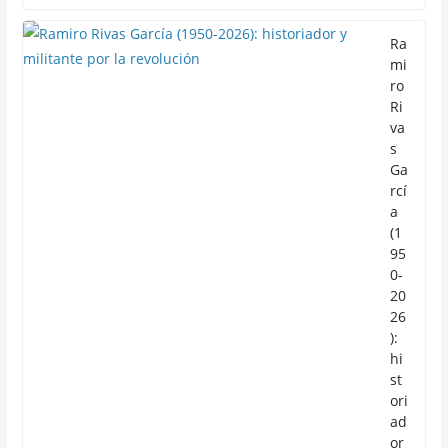
Ra
mi
ro
Ri
va
s
Ga
rcí
a
(1
95
0-
20
26
):
hi
st
ori
ad
or