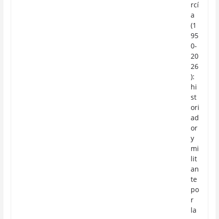
rcí
a
(1
95
0-
20
26
):
hi
st
ori
ad
or
y
mi
lit
an
te
po
r
la