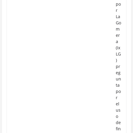
po
r
La
Go
m
er
a
(Ix
LG
)
pr
eg
un
ta
po
r
el
us
o
de
fin