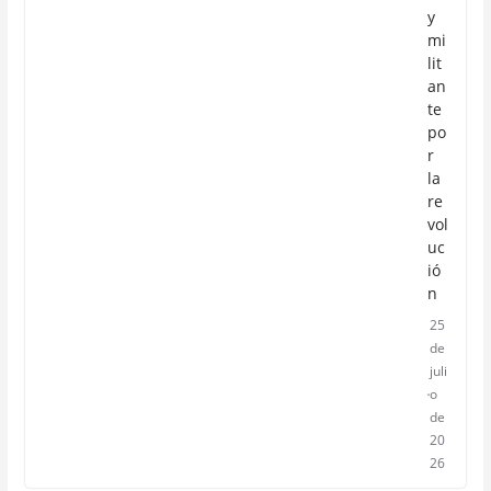
y
mi
lit
an
te
po
r
la
re
vol
uc
ió
n
25
de
juli
o
de
20
26