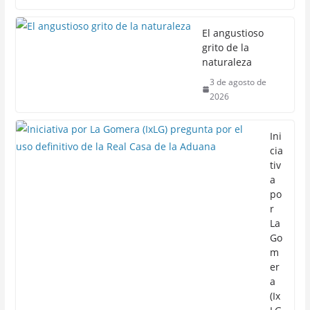
El angustioso
grito de la
naturaleza
3 de agosto de
2026
Ini
cia
tiv
a
po
r
La
Go
m
er
a
(Ix