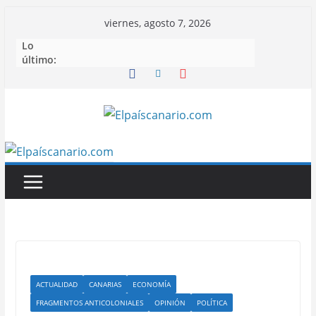
Saltar
viernes, agosto 7, 2026
al
Lo
contenido
último:
ACTUALIDAD
CANARIAS
ECONOMÍA
FRAGMENTOS ANTICOLONIALES
OPINIÓN
POLÍTICA