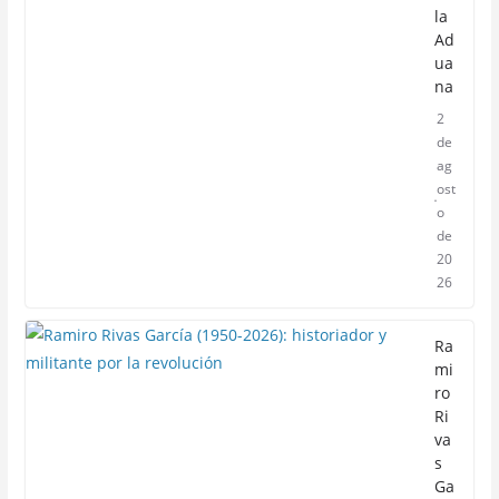
la
Ad
ua
na
2
de
ag
ost
o
de
20
26
Ra
mi
ro
Ri
va
s
Ga