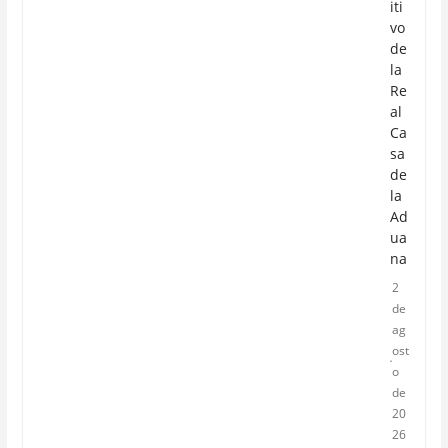
iti
vo
de
la
Re
al
Ca
sa
de
la
Ad
ua
na
2
de
ag
ost
o
de
20
26