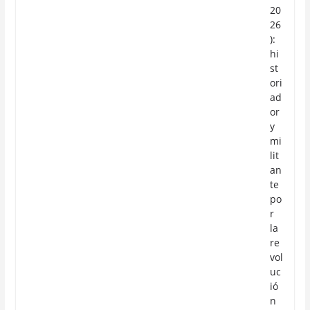
20
26
):
hi
st
ori
ad
or
y
mi
lit
an
te
po
r
la
re
vol
uc
ió
n