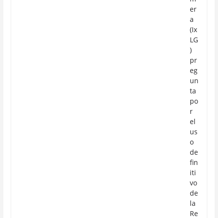
er
a
(Ix
LG
)
pr
eg
un
ta
po
r
el
us
o
de
fin
iti
vo
de
la
Re