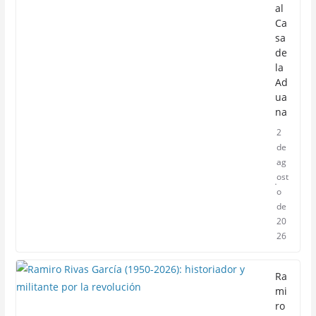
al
Ca
sa
de
la
Ad
ua
na
2
de
ag
ost
o
de
20
26
Ra
mi
ro