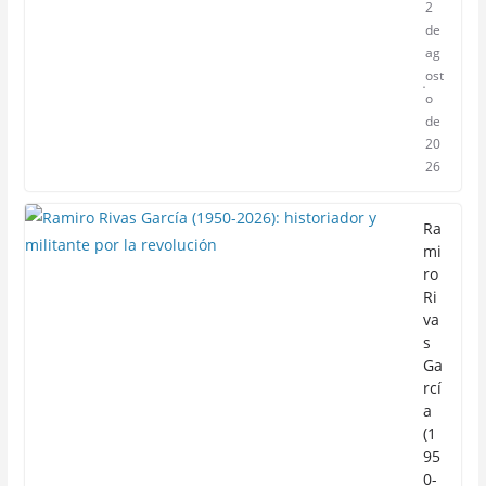
2
de
ag
ost
o
de
20
26
Ra
mi
ro
Ri
va
s
Ga
rcí
a
(1
95
0-