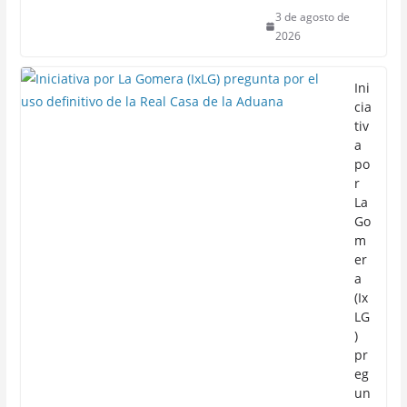
3 de agosto de
2026
Ini
cia
tiv
a
po
r
La
Go
m
er
a
(Ix
LG
)
pr
eg
un