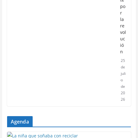
po
r
la
re
vol
uc
ió
n
25
de
juli
o
de
20
26
Agenda