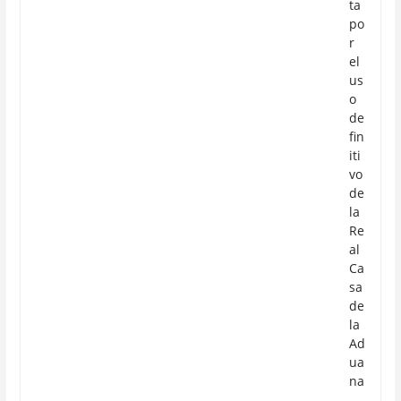
ta
po
r
el
us
o
de
fin
iti
vo
de
la
Re
al
Ca
sa
de
la
Ad
ua
na