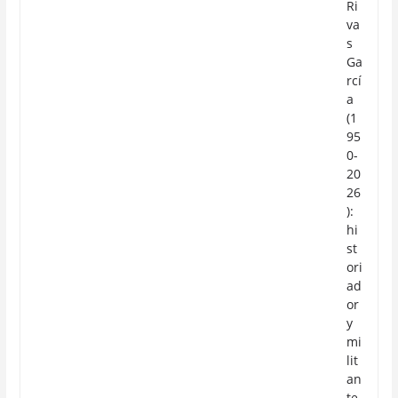
Ri
va
s
Ga
rcí
a
(1
95
0-
20
26
):
hi
st
ori
ad
or
y
mi
lit
an
te