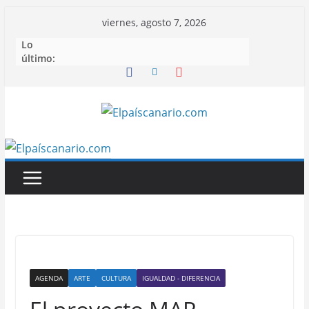
Saltar
viernes, agosto 7, 2026
al
Lo
contenido
último:
AGENDA
ARTE
CULTURA
IGUALDAD - DIFERENCIA