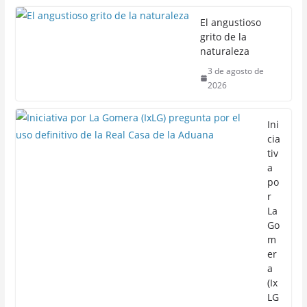
El angustioso
grito de la
naturaleza
3 de agosto de
2026
Ini
cia
tiv
a
po
r
La
Go
m
er
a
(Ix
LG