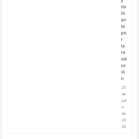
y
mi
lit
an
te
po
r
la
re
vol
uc
ió
n
25
de
juli
o
de
20
26