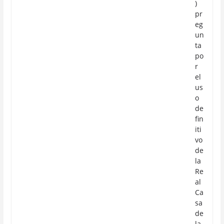
)
pr
eg
un
ta
po
r
el
us
o
de
fin
iti
vo
de
la
Re
al
Ca
sa
de
la