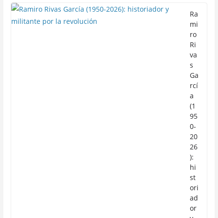
Ra
mi
ro
Ri
va
s
Ga
rcí
a
(1
95
0-
20
26
):
hi
st
ori
ad
or