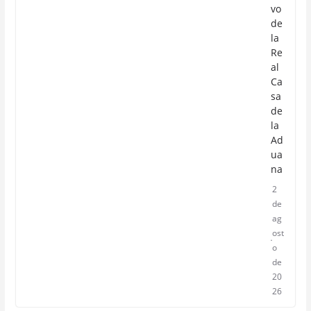
vo
de
la
Re
al
Ca
sa
de
la
Ad
ua
na
2
de
ag
ost
o
de
20
26