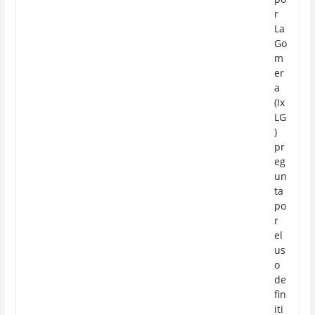
r
La
Go
m
er
a
(Ix
LG
)
pr
eg
un
ta
po
r
el
us
o
de
fin
iti