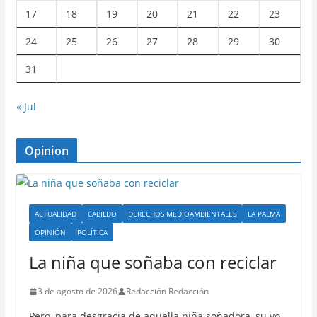
17
18
19
20
21
22
23
24
25
26
27
28
29
30
31
« Jul
Opinion
ACTUALIDAD
CABILDO
DERECHOS MEDIOAMBIENTALES
LA PALMA
OPINIÓN
POLÍTICA
La niña que soñaba con reciclar
3 de agosto de 2026
Redacción Redacción
Pero, para desgracia de aquella niña soñadora, su yo