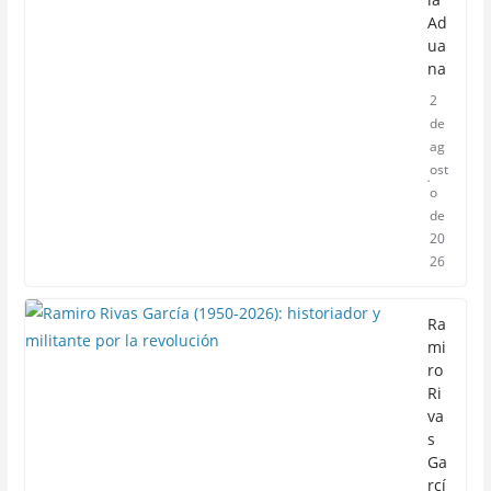
Ad
ua
na
2
de
ag
ost
o
de
20
26
Ra
mi
ro
Ri
va
s
Ga
rcí