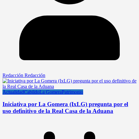
Redacción Redacción
Actualidad
Cabildo
La Gomera
Patrimonio
Iniciativa por La Gomera (IxLG) pregunta por el
uso definitivo de la Real Casa de la Aduana