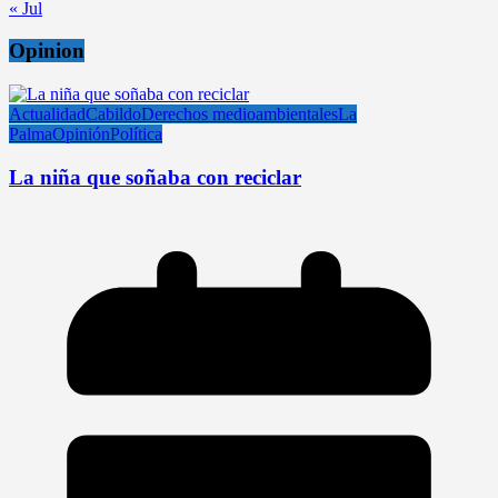
« Jul
Opinion
Actualidad
Cabildo
Derechos medioambientales
La
Palma
Opinión
Política
La niña que soñaba con reciclar