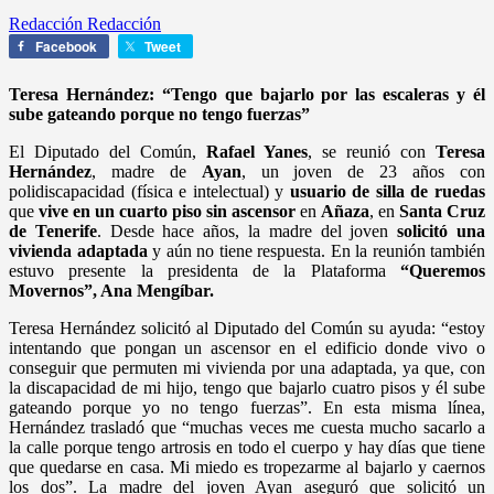
Redacción Redacción
Facebook
Tweet
Teresa Hernández:
“Tengo que bajarlo por las escaleras y él
sube gateando porque no tengo fuerzas”
El Diputado del Común,
Rafael Yanes
, se reunió con
Teresa
Hernández
, madre de
Ayan
, un joven de 23 años con
polidiscapacidad (física e intelectual) y
usuario de silla de ruedas
que
vive en un cuarto piso sin ascensor
en
Añaza
, en
Santa Cruz
de Tenerife
. Desde hace años, la madre del joven
solicitó una
vivienda adaptada
y aún no tiene respuesta. En la reunión también
estuvo presente la presidenta de la Plataforma
“Queremos
Movernos”, Ana Mengíbar.
Teresa Hernández solicitó al Diputado del Común su ayuda: “estoy
intentando que pongan un ascensor en el edificio donde vivo o
conseguir que permuten mi vivienda por una adaptada, ya que, con
la discapacidad de mi hijo, tengo que bajarlo cuatro pisos y él sube
gateando porque yo no tengo fuerzas”. En esta misma línea,
Hernández trasladó que “muchas veces me cuesta mucho sacarlo a
la calle porque tengo artrosis en todo el cuerpo y hay días que tiene
que quedarse en casa. Mi miedo es tropezarme al bajarlo y caernos
los dos”. La madre del joven Ayan aseguró que solicitó un