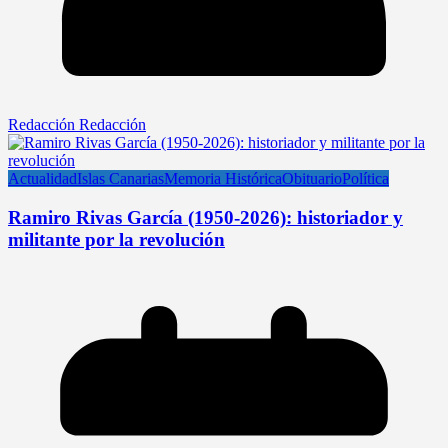
Redacción Redacción
Actualidad
Islas Canarias
Memoria Histórica
Obituario
Política
Ramiro Rivas García (1950-2026): historiador y
militante por la revolución