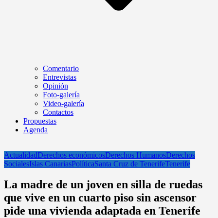
Comentario
Entrevistas
Opinión
Foto-galería
Video-galería
Contactos
Propuestas
Agenda
Actualidad
Derechos económicos
Derechos Humanos
Derechos
Sociales
Islas Canarias
Política
Santa Cruz de Tenerife
Tenerife
La madre de un joven en silla de ruedas
que vive en un cuarto piso sin ascensor
pide una vivienda adaptada en Tenerife