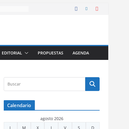
EDITORIAL
PROPUESTAS
AGENDA
Calendario
agosto 2026
L
M
X
J
V
S
D