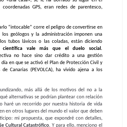
do «una casa»; se le ha borrado su
lugar en el
o coordenadas GPS, eran redes de parentesco,
rlo “intocable” corre el peligro de convertirse en
 los geólogos y la administración imponen una
 los tubos lávicos o las coladas, están diciendo
d científica vale más que el duelo social
.
ectiva no hace sino dar crédito a una gestión
 día en que se activó el Plan de Protección Civil y
 de Canarias (PEVOLCA), ha vivido ajena a los
ofundizando, más allá de los motivos del no a la
qué alternativas se podrían plantear con relación
o haré un recorrido por nuestra historia de vida
en en otros lugares del mundo el valor que deben
ticipo: mi propuesta, que expondré con detalles,
je Cultural Catastrófico
. Y para ello, menciono el