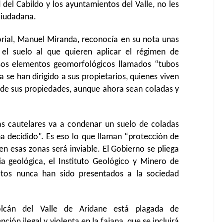
del Cabildo y los ayuntamientos del Valle, no les
 ciudadana.
torial, Manuel Miranda, reconocía en su nota unas
 el suelo al que quieren aplicar el régimen de
esos elementos geomorfológicos llamados “tubos
 se han dirigido a sus propietarios, quienes viven
o de sus propiedades, aunque ahora sean coladas y
as cautelares va a condenar un suelo de coladas
ha decidido”. Es eso lo que llaman “protección de
en esas zonas será inviable. El Gobierno se pliega
ia geológica, el Instituto Geológico y Minero de
ltos nunca han sido presentados a la sociedad
olcán del Valle de Aridane está plagada de
nción ilegal y violenta en la fajana, que se incluirá