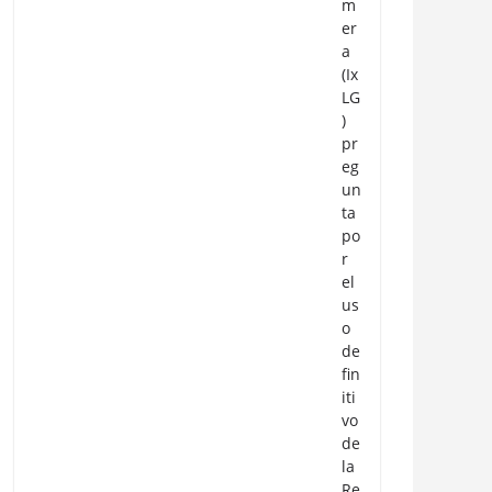
m
er
a
(Ix
LG
)
pr
eg
un
ta
po
r
el
us
o
de
fin
iti
vo
de
la
Re