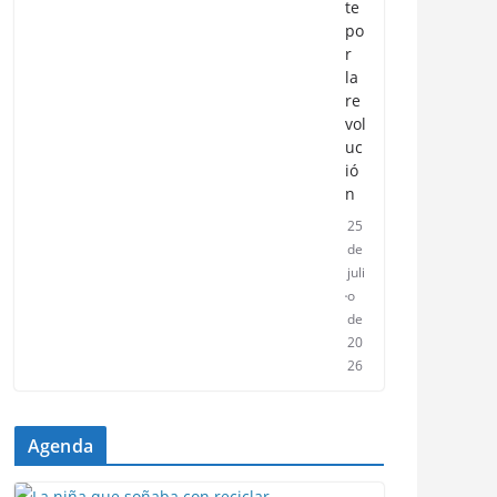
te
po
r
la
re
vol
uc
ió
n
25
de
juli
o
de
20
26
Agenda