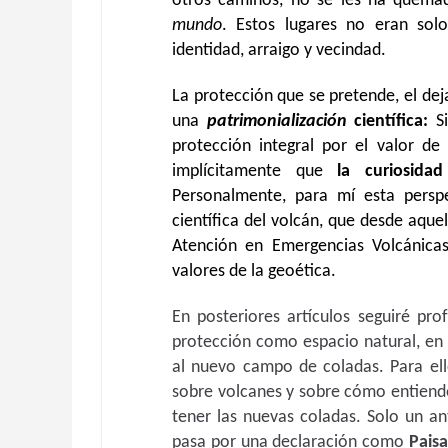
otros caminos, no se les ha quema
mundo
. Estos lugares no eran sol
identidad, arraigo y vecindad.
La
protección que se pretende, el deja
una
patrimonialización
científica:
Si
protección integral por el valor de
implícitamente que
la curiosida
Personalmente, para mí esta persp
científica del volcán, que desde aquel
Atención en Emergencias Volcánicas
valores de la geoética.
En posteriores artículos seguiré pr
protección como espacio natural, en 
al nuevo campo de coladas. Para ell
sobre volcanes y sobre cómo entiend
tener las nuevas coladas. Solo un an
pasa por una declaración como
Paisa