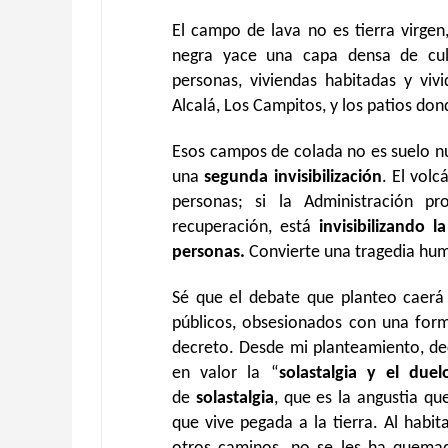
El campo de lava no es tierra virgen
negra yace una capa densa de cul
personas, viviendas habitadas y viv
Alcalá, Los Campitos, y los patios don
Esos campos de colada no es suelo n
una
segunda invisibilización
. El volc
personas; si la Administración p
recuperación, está
invisibilizando l
personas.
Convierte una tragedia hum
Sé que el debate que planteo caerá 
públicos, obsesionados con una form
decreto. Desde mi planteamiento, dec
en valor la “
solastalgia y el due
de
solastalgia
, que es la angustia q
que vive pegada a la tierra. Al habit