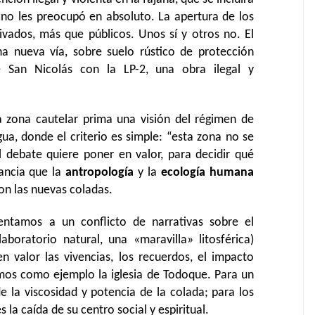
 no les preocupó en absoluto. La apertura de los
rivados, más que públicos. Unos sí y otros no. El
a nueva vía, sobre suelo rústico de protección
de San Nicolás con la LP-2, una obra ilegal y
la zona cautelar prima una visión del régimen de
ua, donde el criterio es simple: “esta zona no se
l debate quiere poner en valor, para decidir qué
vancia que la
antropología
y la
ecología humana
n las nuevas coladas.
entamos a un conflicto de narrativas sobre el
boratorio natural, una «maravilla» litosférica)
 valor las vivencias, los recuerdos, el impacto
mos como ejemplo la iglesia de Todoque. Para un
de la viscosidad y potencia de la colada; para los
la caída de su centro social y espiritual.