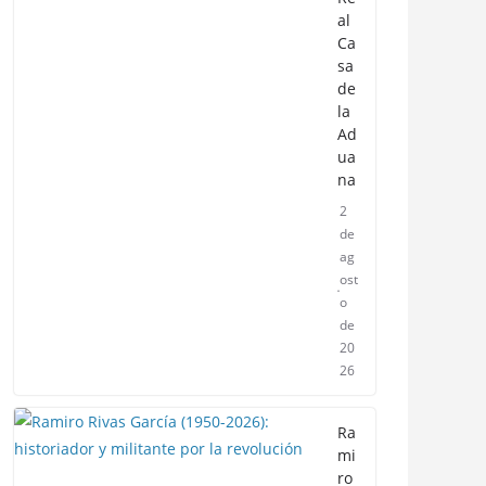
al
Ca
sa
de
la
Ad
ua
na
2
de
ag
ost
o
de
20
26
Ra
mi
ro