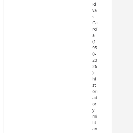
Ri
va
s
Ga
rcí
a
(1
95
0-
20
26
):
hi
st
ori
ad
or
y
mi
lit
an