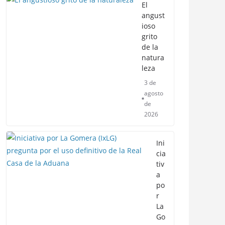
El
angust
ioso
grito
de la
natura
leza
3 de
agosto
de
2026
Ini
cia
tiv
a
po
r
La
Go