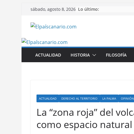
Saltar
Lo último:
sábado, agosto 8, 2026
al
contenido
ACTUALIDAD
HISTORIA
FILOSOFÍA
ACTUALIDAD
DERECHO AL TERRITORIO
LA PALMA
OPINIÓN
La “zona roja” del volc
como espacio natural