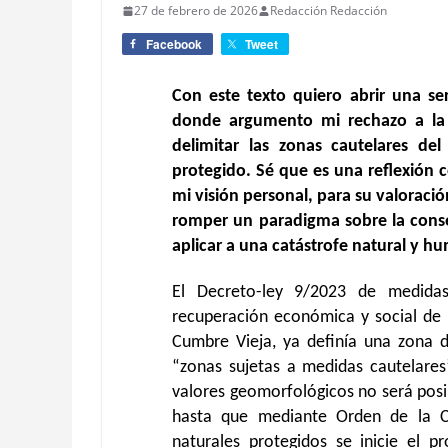
27 de febrero de 2026
Redacción Redacción
Facebook
Tweet
Con est
e
texto
quiero abrir una ser
donde argumento mi rechazo a la
delimitar las zonas cautelares de
protegido. Sé que es una reflexión 
mi visión personal, para su valoraci
romper un paradigma sobre la conser
aplicar a una catástrofe natural y h
El Decreto-ley 9/2023
de medidas
recuperación económica y social de l
Cumbre Vieja, ya definía una zona 
“zonas sujetas a medidas cautelares
valores geomorfológicos no será posi
hasta que mediante Orden de la C
naturales protegidos se inicie el p