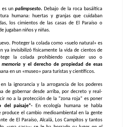
, es un
palimpsesto
.
Debajo de la roca basáltica
tura humana: huertas y granjas que cuidaban
idas, los cimientos de las casas de El Paraíso o
de jugaban niños y niñas.
uevo. Proteger la colada como «suelo natural» es
án ya invisibilizó físicamente la vida de cientos de
rotege la colada prohibiendo cualquier uso o
a
memoria
y el derecho de propiedad de esas
ana en un «museo» para turistas y científicos.
en la ignorancia y la arrogancia de los poderes
a de gobernar desde arriba, por decreto y real-
ir no a la protección de la “zona roja” es poner
lo del paisaje”-
En ecología humana se habla
ue produce el cambio medioambiental en la gente
ante de El Paraíso, Alcalá, Los Campitos y tantos