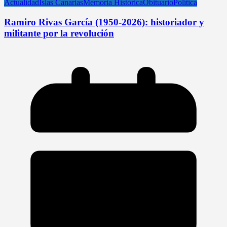
Actualidad
Islas Canarias
Memoria Histórica
Obituario
Política
Ramiro Rivas García (1950-2026): historiador y
militante por la revolución