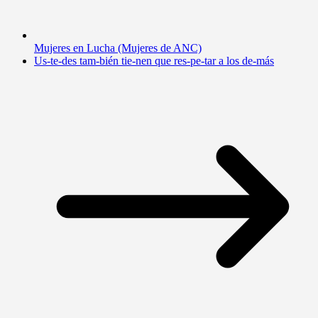
Mujeres en Lucha (Mujeres de ANC)
Us-te-des tam-bién tie-nen que res-pe-tar a los de-más