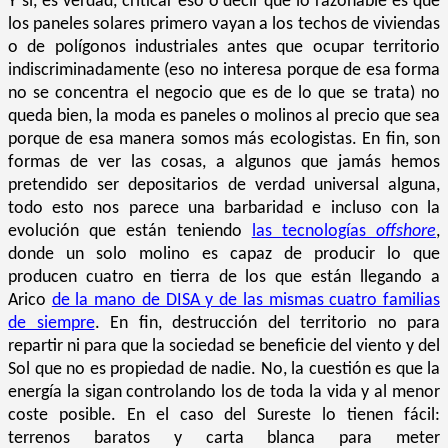
Y sí, es verdad, criticar eso o decir que lo razonable es que
los paneles solares primero vayan
a los techos de viviendas
o de polígonos industriales antes que ocupar territorio
indiscriminadamente (eso no interesa porque de esa forma
no se concentra el negocio que es de lo que se trata) no
queda bien, la moda es paneles o molinos al precio que sea
porque de esa manera somos más ecologistas. En fin, son
formas de ver las cosas, a algunos que jamás hemos
pretendido ser depositarios de verdad universal alguna,
todo esto nos parece una barbaridad e incluso con la
evolución que están teniendo
las tecnologías
offshore
,
donde un solo molino es capaz de producir lo que
producen cuatro en tierra de los que están llegando a
Arico
de la mano de DISA y de las mismas cuatro familias
de siempre
. En fin, destrucción del territorio no para
repartir ni para que la sociedad se beneficie del viento y del
Sol que no es propiedad de nadie. No, la cuestión es que la
energía la sigan controlando los de toda la vida y al menor
coste posible. En el caso del Sureste lo tienen fácil:
terrenos baratos y carta blanca para meter