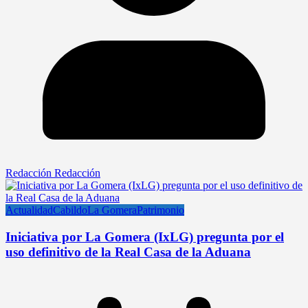
Redacción Redacción
Actualidad
Cabildo
La Gomera
Patrimonio
Iniciativa por La Gomera (IxLG) pregunta por el
uso definitivo de la Real Casa de la Aduana