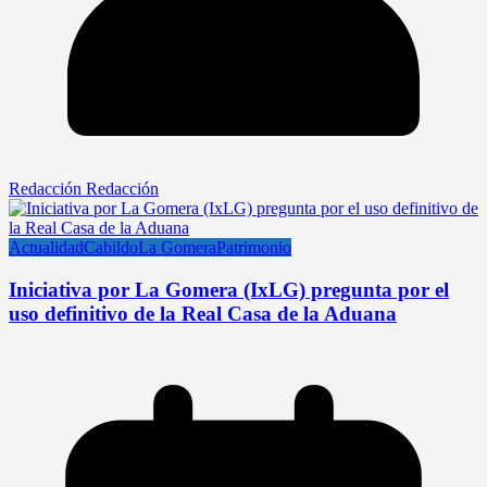
Redacción Redacción
Actualidad
Cabildo
La Gomera
Patrimonio
Iniciativa por La Gomera (IxLG) pregunta por el
uso definitivo de la Real Casa de la Aduana