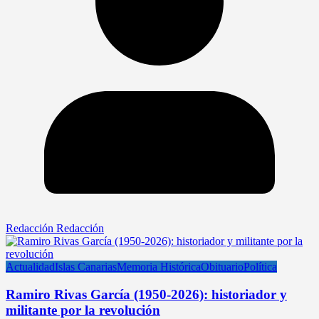
Redacción Redacción
Actualidad
Islas Canarias
Memoria Histórica
Obituario
Política
Ramiro Rivas García (1950-2026): historiador y
militante por la revolución