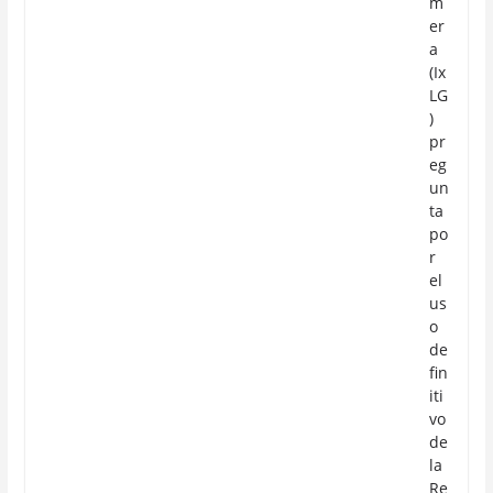
m
er
a
(Ix
LG
)
pr
eg
un
ta
po
r
el
us
o
de
fin
iti
vo
de
la
Re