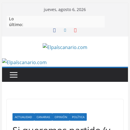
Saltar
jueves, agosto 6, 2026
al
Lo
contenido
último:
ACTUALIDAD
CANARIAS
OPINIÓN
POLÍTICA