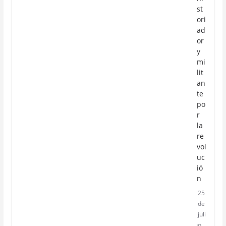
st
ori
ad
or
y
mi
lit
an
te
po
r
la
re
vol
uc
ió
n
25
de
juli
o