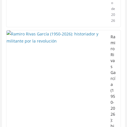
o
de
20
26
Ra
mi
ro
Ri
va
s
Ga
rcí
a
(1
95
0-
20
26
):
hi