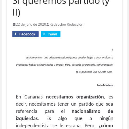
Si queremos partido (y
II)
22 de julio de 2020
Redacción Redacción
Facebook
Tweet
S
eguramente en una primera reacción algunos pueden llegar a desmoralizarse
oyéndonos hablar de debilidades y errores. Pero, después de pensarlo, comprenderán
la importancia vital de este paso
.
Ludo Martens
En Canarias
necesitamos organización
, es
decir, necesitamos tener un partido que sea
referencia para el
nacionalismo de
izquierdas
. Es algo que a ningún
independentista se le escapa. Pero,
¿cómo