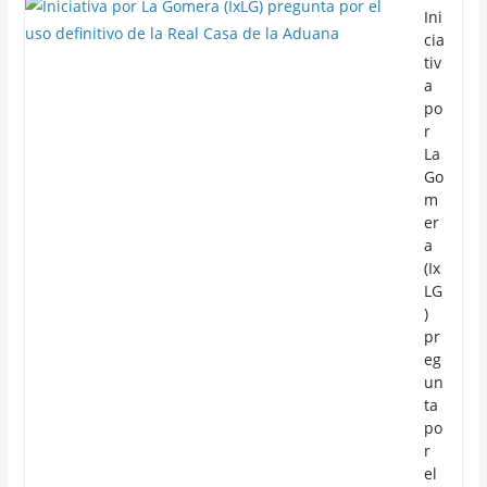
Ini
cia
tiv
a
po
r
La
Go
m
er
a
(Ix
LG
)
pr
eg
un
ta
po
r
el