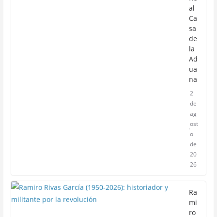
al
Ca
sa
de
la
Ad
ua
na
2
de
ag
ost
o
de
20
26
Ra
mi
ro