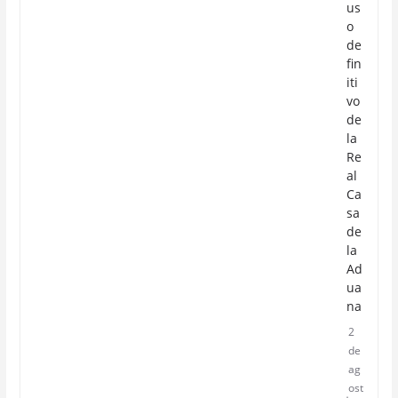
us
o
de
fin
iti
vo
de
la
Re
al
Ca
sa
de
la
Ad
ua
na
2
de
ag
ost