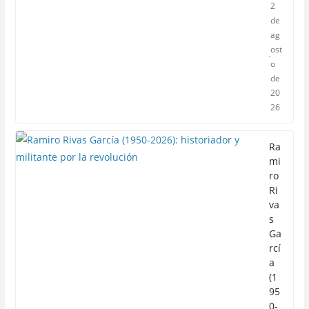
2
de
ag
ost
o
de
20
26
Ra
mi
ro
Ri
va
s
Ga
rcí
a
(1
95
0-