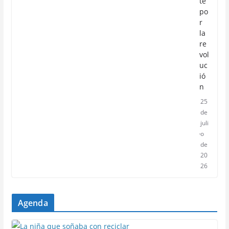
te
po
r
la
re
vol
uc
ió
n
25
de
juli
o
de
20
26
Agenda