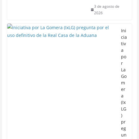
3 de agosto de
2026
Ini
cia
tiv
a
po
r
La
Go
m
er
a
(Ix
LG
)
pr
eg
un