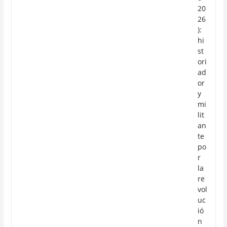
20
26
):
hi
st
ori
ad
or
y
mi
lit
an
te
po
r
la
re
vol
uc
ió
n