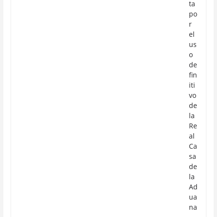
ta
po
r
el
us
o
de
fin
iti
vo
de
la
Re
al
Ca
sa
de
la
Ad
ua
na