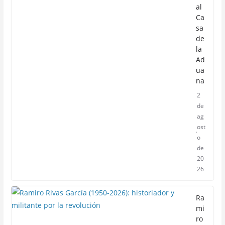
al
Ca
sa
de
la
Ad
ua
na
2
de
ag
ost
o
de
20
26
Ra
mi
ro