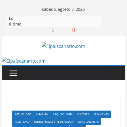
Saltar
sábado, agosto 8, 2026
al
Lo
contenido
último:
ACTUALIDAD
AMAZIGH
ARQUEOLOGÍA
CULTURA
GUANCHES
IDENTIDAD
INDIGENISMO Y RESISTENCIA
ISLAS CANARIAS