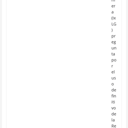
er
a
(Ix
LG
)
pr
eg
un
ta
po
r
el
us
o
de
fin
iti
vo
de
la
Re