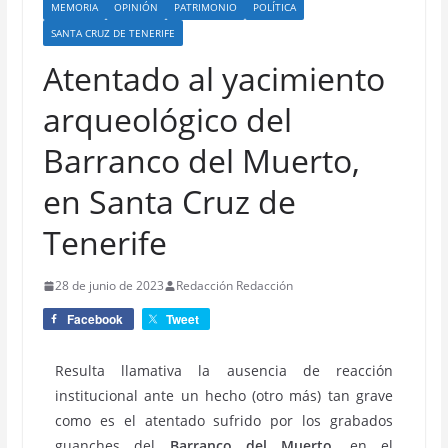
MEMORIA
OPINIÓN
PATRIMONIO
POLÍTICA
SANTA CRUZ DE TENERIFE
Atentado al yacimiento
arqueológico del
Barranco del Muerto,
en Santa Cruz de
Tenerife
28 de junio de 2023
Redacción Redacción
Facebook
Tweet
Resulta llamativa la ausencia de reacción
institucional ante un hecho (otro más) tan grave
como es el atentado sufrido por los grabados
guanches del
Barranco del Muerto
, en el