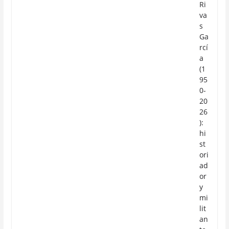
Ri
va
s
Ga
rcí
a
(1
95
0-
20
26
):
hi
st
ori
ad
or
y
mi
lit
an