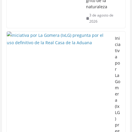
grito de la
naturaleza
3 de agosto de
2026
Ini
cia
tiv
a
po
r
La
Go
m
er
a
(Ix
LG
)
pr
eg