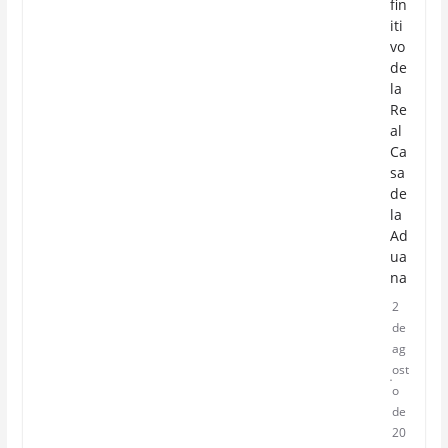
fin
iti
vo
de
la
Re
al
Ca
sa
de
la
Ad
ua
na
2
de
ag
ost
o
de
20