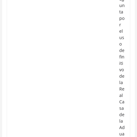
un
ta
po
r
el
us
o
de
fin
iti
vo
de
la
Re
al
Ca
sa
de
la
Ad
ua