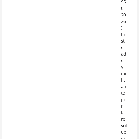
95
0-
20
26
):
hi
st
ori
ad
or
y
mi
lit
an
te
po
r
la
re
vol
uc
ió