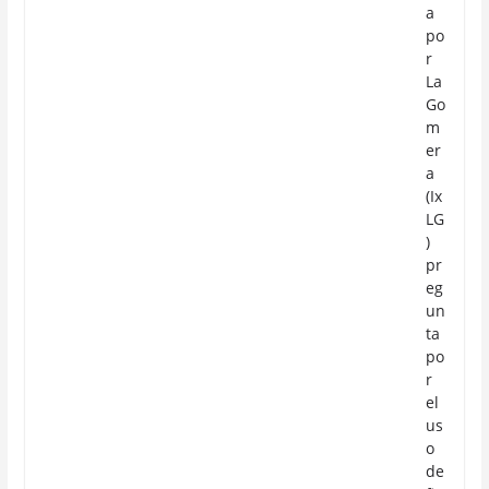
a
po
r
La
Go
m
er
a
(Ix
LG
)
pr
eg
un
ta
po
r
el
us
o
de