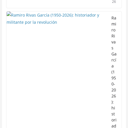
26
Ra
mi
ro
Ri
va
s
Ga
rcí
a
(1
95
0-
20
26
):
hi
st
ori
ad