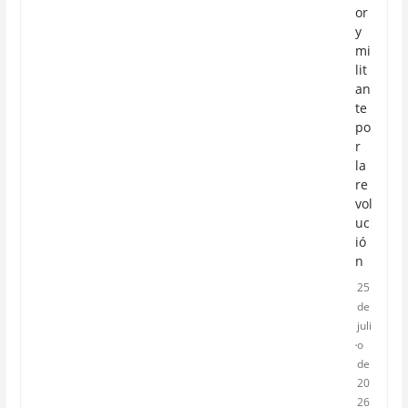
or
y
mi
lit
an
te
po
r
la
re
vol
uc
ió
n
25
de
juli
o
de
20
26