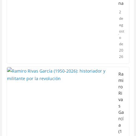
na
2
de
ag
ost
o
de
20
26
Ra
mi
ro
Ri
va
s
Ga
rcí
a
(1