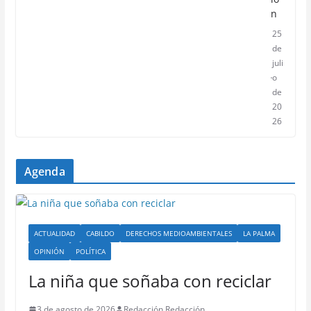
n
25
de
juli
o
de
20
26
Agenda
ACTUALIDAD
CABILDO
DERECHOS MEDIOAMBIENTALES
LA PALMA
OPINIÓN
POLÍTICA
La niña que soñaba con reciclar
3 de agosto de 2026
Redacción Redacción