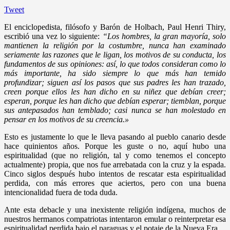
Tweet
El enciclopedista, filósofo y Barón de Holbach, Paul Henri Thiry,
escribió una vez lo siguiente:
“Los hombres, la gran mayoría, solo
mantienen la religión por la costumbre, nunca han examinado
seriamente las razones que le ligan, los motivos de su conducta, los
fundamentos de sus opiniones: así, lo que todos consideran como lo
más importante, ha sido siempre lo que más han temido
profundizar; siguen así los pasos que sus padres les han trazado,
creen porque ellos les han dicho en su niñez que debían creer;
esperan, porque les han dicho que debían esperar; tiemblan, porque
sus antepasados han temblado; casi nunca se han molestado en
pensar en los motivos de su creencia.»
Esto es justamente lo que le lleva pasando al pueblo canario desde
hace quinientos años. Porque les guste o no, aquí hubo una
espiritualidad (que no religión, tal y como tenemos el concepto
actualmente) propia, que nos fue arrebatada con la cruz y la espada.
Cinco siglos después hubo intentos de rescatar esta espiritualidad
perdida, con más errores que aciertos, pero con una buena
intencionalidad fuera de toda duda.
Ante esta debacle y una inexistente religión indígena, muchos de
nuestros hermanos compatriotas intentaron emular o reinterpretar esa
espiritualidad perdida bajo el paraguas y el potaje de la Nueva Era.