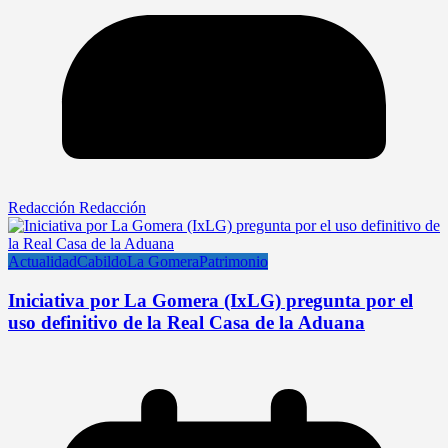
Redacción Redacción
Actualidad
Cabildo
La Gomera
Patrimonio
Iniciativa por La Gomera (IxLG) pregunta por el
uso definitivo de la Real Casa de la Aduana