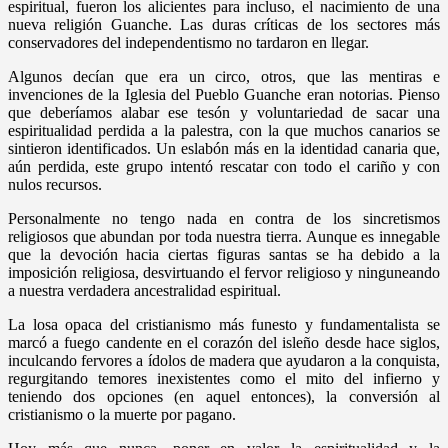
espiritual, fueron los alicientes para incluso, el nacimiento de una
nueva religión Guanche. Las duras críticas de los sectores más
conservadores del independentismo no tardaron en llegar.
Algunos decían que era un circo, otros, que las mentiras e
invenciones de la Iglesia del Pueblo Guanche eran notorias. Pienso
que deberíamos alabar ese tesón y voluntariedad de sacar una
espiritualidad perdida a la palestra, con la que muchos canarios se
sintieron identificados. Un eslabón más en la identidad canaria que,
aún perdida, este grupo intentó rescatar con todo el cariño y con
nulos recursos.
Personalmente no tengo nada en contra de los sincretismos
religiosos que abundan por toda nuestra tierra. Aunque es innegable
que la devoción hacia ciertas figuras santas se ha debido a la
imposición religiosa, desvirtuando el fervor religioso y ninguneando
a nuestra verdadera ancestralidad espiritual.
La losa opaca del cristianismo más funesto y fundamentalista se
marcó a fuego candente en el corazón del isleño desde hace siglos,
inculcando fervores a ídolos de madera que ayudaron a la conquista,
regurgitando temores inexistentes como el mito del infierno y
teniendo dos opciones (en aquel entonces), la conversión al
cristianismo o la muerte por pagano.