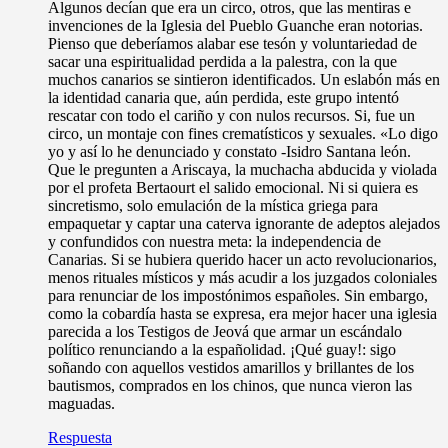
Algunos decían que era un circo, otros, que las mentiras e
invenciones de la Iglesia del Pueblo Guanche eran notorias.
Pienso que deberíamos alabar ese tesón y voluntariedad de
sacar una espiritualidad perdida a la palestra, con la que
muchos canarios se sintieron identificados. Un eslabón más en
la identidad canaria que, aún perdida, este grupo intentó
rescatar con todo el cariño y con nulos recursos. Si, fue un
circo, un montaje con fines crematísticos y sexuales. «Lo digo
yo y así lo he denunciado y constato -Isidro Santana león.
Que le pregunten a Ariscaya, la muchacha abducida y violada
por el profeta Bertaourt el salido emocional. Ni si quiera es
sincretismo, solo emulación de la mística griega para
empaquetar y captar una caterva ignorante de adeptos alejados
y confundidos con nuestra meta: la independencia de
Canarias. Si se hubiera querido hacer un acto revolucionarios,
menos rituales místicos y más acudir a los juzgados coloniales
para renunciar de los impostónimos españoles. Sin embargo,
como la cobardía hasta se expresa, era mejor hacer una iglesia
parecida a los Testigos de Jeová que armar un escándalo
político renunciando a la españolidad. ¡Qué guay!: sigo
soñando con aquellos vestidos amarillos y brillantes de los
bautismos, comprados en los chinos, que nunca vieron las
maguadas.
Respuesta