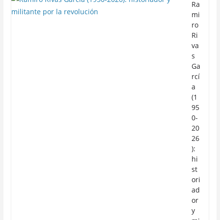
Ra
mi
ro
Ri
va
s
Ga
rcí
a
(1
95
0-
20
26
):
hi
st
ori
ad
or
y