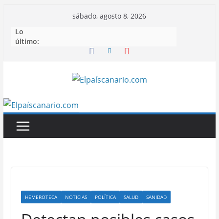
Saltar
sábado, agosto 8, 2026
al
Lo
contenido
último:
HEMEROTECA
NOTICIAS
POLÍTICA
SALUD
SANIDAD