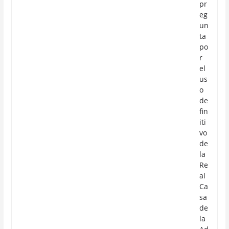
pr
eg
un
ta
po
r
el
us
o
de
fin
iti
vo
de
la
Re
al
Ca
sa
de
la