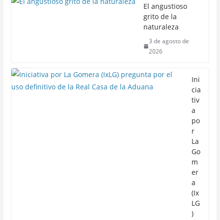
El angustioso
grito de la
naturaleza
3 de agosto de
2026
Ini
cia
tiv
a
po
r
La
Go
m
er
a
(Ix
LG
)