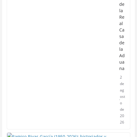
de
la
Re
al
Ca
sa
de
la
Ad
ua
na
2
de
ag
ost
o
de
20
26