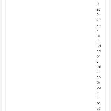
(1
95
0-
20
26
):
hi
st
ori
ad
or
y
mi
lit
an
te
po
r
la
re
vol