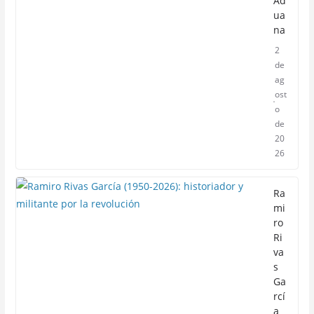
Ad
ua
na
2
de
ag
ost
o
de
20
26
Ra
mi
ro
Ri
va
s
Ga
rcí
a