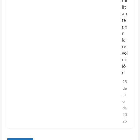
mi
lit
an
te
po
r
la
re
vol
uc
ió
n
25
de
juli
o
de
20
26