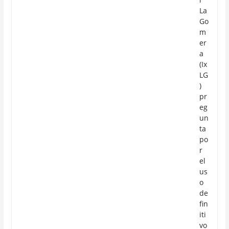
La
Go
m
er
a
(Ix
LG
)
pr
eg
un
ta
po
r
el
us
o
de
fin
iti
vo