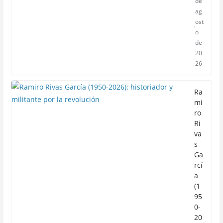
de
ag
ost
o
de
20
26
Ra
mi
ro
Ri
va
s
Ga
rcí
a
(1
95
0-
20