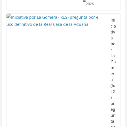
2026
Ini
cia
tiv
a
po
r
La
Go
m
er
a
(Ix
LG
)
pr
eg
un
ta