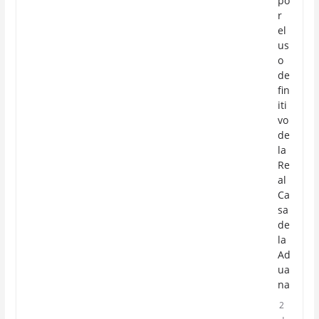
po
r
el
us
o
de
fin
iti
vo
de
la
Re
al
Ca
sa
de
la
Ad
ua
na
2