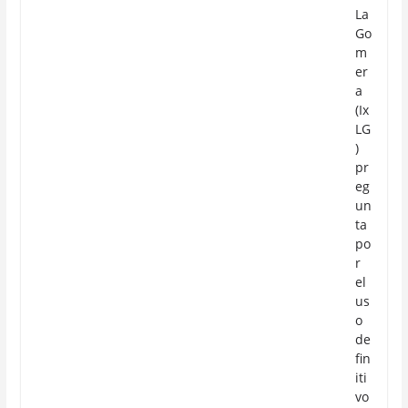
La
Go
m
er
a
(Ix
LG
)
pr
eg
un
ta
po
r
el
us
o
de
fin
iti
vo