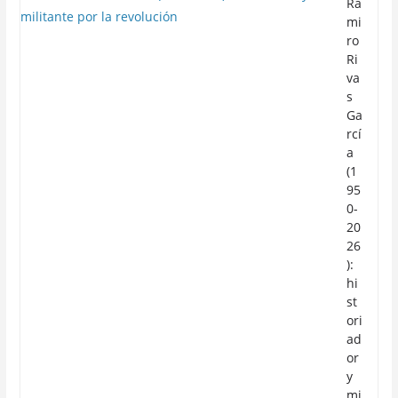
Ra
mi
ro
Ri
va
s
Ga
rcí
a
(1
95
0-
20
26
):
hi
st
ori
ad
or
y
mi