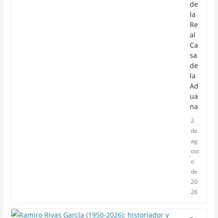
de
la
Re
al
Ca
sa
de
la
Ad
ua
na
2
de
ag
ost
o
de
20
26