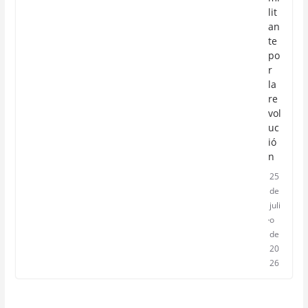
lit
an
te
po
r
la
re
vol
uc
ió
n
25
de
juli
o
de
20
26