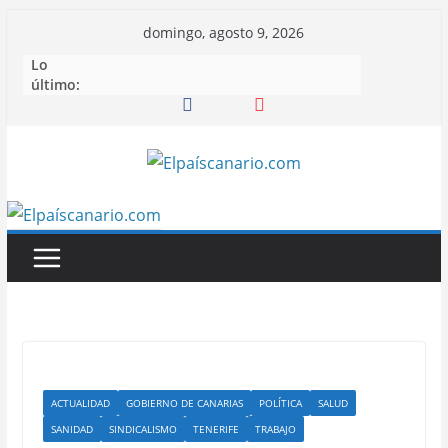
Saltar
domingo, agosto 9, 2026
al
Lo
contenido
último:
ACTUALIDAD
GOBIERNO DE CANARIAS
POLÍTICA
SALUD
SANIDAD
SINDICALISMO
TENERIFE
TRABAJO