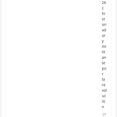
26
):
hi
st
ori
ad
or
y
mi
lit
an
te
po
r
la
re
vol
uc
ió
n
25