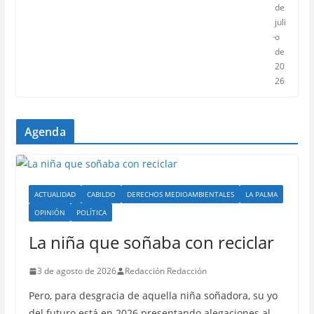
de
juli
o
de
20
26
Agenda
ACTUALIDAD
CABILDO
DERECHOS MEDIOAMBIENTALES
LA PALMA
OPINIÓN
POLÍTICA
La niña que soñaba con reciclar
3 de agosto de 2026
Redacción Redacción
Pero, para desgracia de aquella niña soñadora, su yo
del futuro está en 2026 presentando alegaciones al