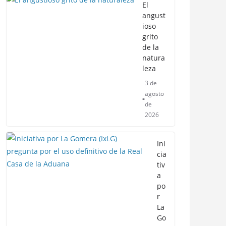
El
angust
ioso
grito
de la
natura
leza
3 de
agosto
de
2026
Ini
cia
tiv
a
po
r
La
Go