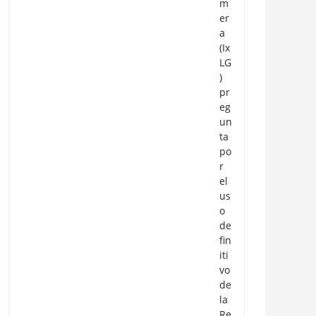
m
er
a
(Ix
LG
)
pr
eg
un
ta
po
r
el
us
o
de
fin
iti
vo
de
la
Re