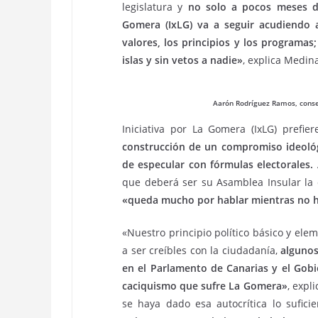
legislatura y
no solo a pocos meses de
Gomera (IxLG) va a seguir acudiendo 
valores, los principios y los programas
islas y sin vetos a nadie»
, explica Medin
Aarón Rodríguez Ramos, consej
Iniciativa por La Gomera (IxLG) prefie
construcción de un compromiso ideológi
de especular con fórmulas electorales.
que deberá ser su Asamblea Insular la 
«queda mucho por hablar mientras no ha
«Nuestro principio político básico y ele
a ser creíbles con la ciudadanía,
algunos
en el Parlamento de Canarias y el Gob
caciquismo que sufre La Gomera»
, expl
se haya dado esa autocrítica lo sufici