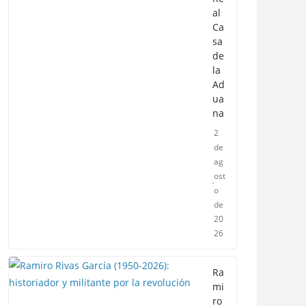
al
Ca
sa
de
la
Ad
ua
na
2
de
ag
ost
o
de
20
26
Ra
mi
ro