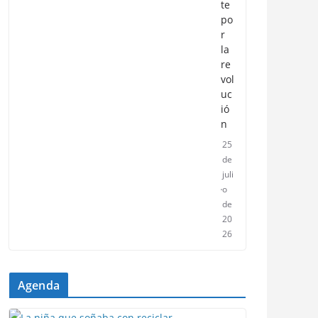
te
po
r
la
re
vol
uc
ió
n
25
de
juli
o
de
20
26
Agenda