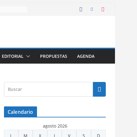
EDITORIAL
PROPUESTAS
AGENDA
Calendario
agosto 2026
L
M
X
J
V
S
D