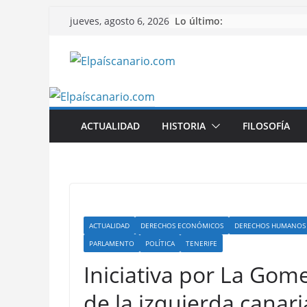
Saltar
Lo último:
jueves, agosto 6, 2026
al
contenido
ACTUALIDAD
HISTORIA
FILOSOFÍA
ACTUALIDAD
DERECHOS ECONÓMICOS
DERECHOS HUMANOS
PARLAMENTO
POLÍTICA
TENERIFE
Iniciativa por La Gome
de la izquierda cana