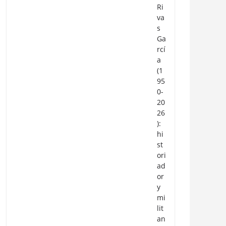
Ri
va
s
Ga
rcí
a
(1
95
0-
20
26
):
hi
st
ori
ad
or
y
mi
lit
an