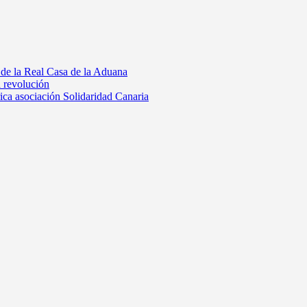
 de la Real Casa de la Aduana
a revolución
rica asociación Solidaridad Canaria