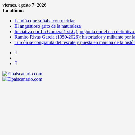
Saltar
viernes, agosto 7, 2026
al
Lo último:
contenido
La niña que soñaba con reciclar
El angustioso grito de la naturaleza
Iniciativa por La Gomera (IxLG) pregunta por el uso definitivo
Ramiro Rivas García (1950-2026): historiador y militante por l
Turcón se congratula del rescate y puesta en marcha de la histó