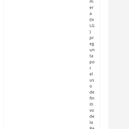
m
er
a
(Ix
LG
)
pr
eg
un
ta
po
r
el
us
o
de
fin
iti
vo
de
la
Re