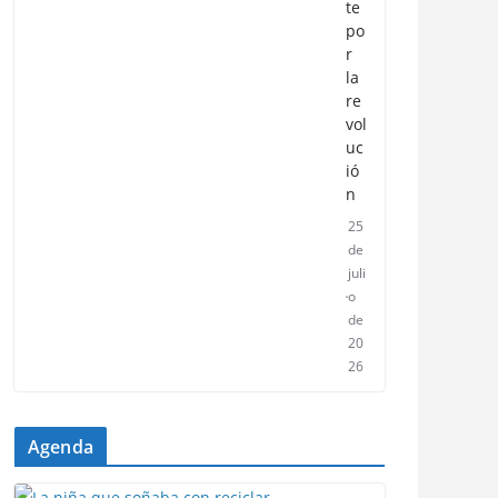
te
po
r
la
re
vol
uc
ió
n
25
de
juli
o
de
20
26
Agenda