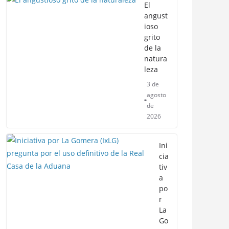
El
angust
ioso
grito
de la
natura
leza
3 de
agosto
de
2026
Ini
cia
tiv
a
po
r
La
Go