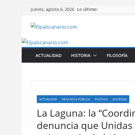
Saltar
Lo último:
jueves, agosto 6, 2026
al
contenido
ACTUALIDAD
HISTORIA
FILOSOFÍA
ACTUALIDAD
DENUNCIA PÚBLICA
POLÍTICA
SOCIEDAD
La Laguna: la “Coord
denuncia que Unidas 