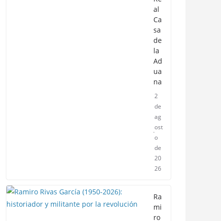
al
Ca
sa
de
la
Ad
ua
na
2
de
ag
ost
o
de
20
26
Ra
mi
ro