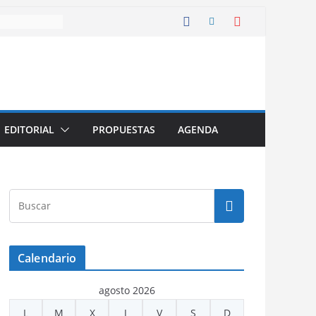
EDITORIAL
PROPUESTAS
AGENDA
Calendario
agosto 2026
L
M
X
J
V
S
D