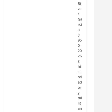
Ri
va
s
Ga
rcí
a
(1
95
0-
20
26
):
hi
st
ori
ad
or
y
mi
lit
an