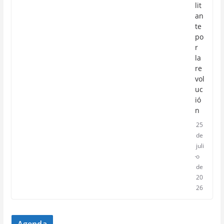
lit
an
te
po
r
la
re
vol
uc
ió
n
25
de
juli
o
de
20
26