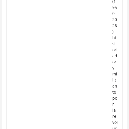
(1
95
0-
20
26
):
hi
st
ori
ad
or
y
mi
lit
an
te
po
r
la
re
vol
uc