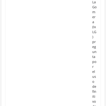
La
Go
m
er
a
(Ix
LG
)
pr
eg
un
ta
po
r
el
us
o
de
fin
iti
vo