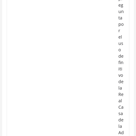
eg
un
ta
po
r
el
us
o
de
fin
iti
vo
de
la
Re
al
Ca
sa
de
la
Ad