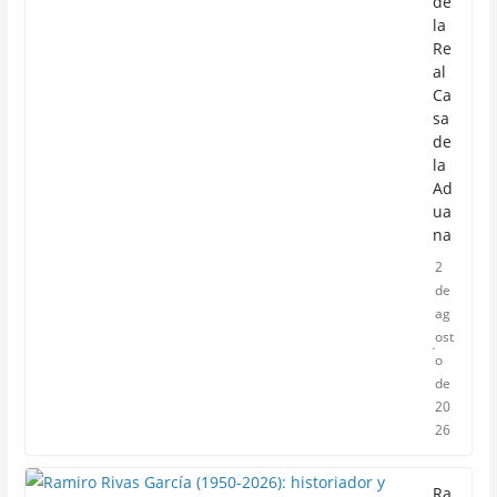
de
la
Re
al
Ca
sa
de
la
Ad
ua
na
2
de
ag
ost
o
de
20
26
Ra