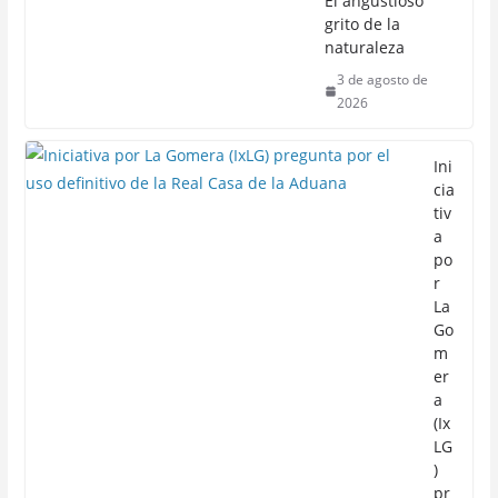
El angustioso
grito de la
naturaleza
3 de agosto de
2026
Ini
cia
tiv
a
po
r
La
Go
m
er
a
(Ix
LG
)
pr