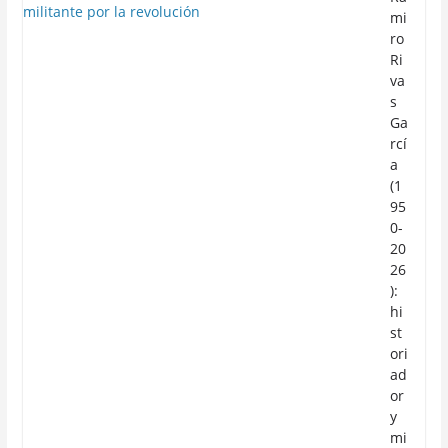
mi
ro
Ri
va
s
Ga
rcí
a
(1
95
0-
20
26
):
hi
st
ori
ad
or
y
mi