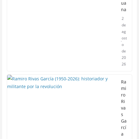
ua
na
2
de
ag
ost
o
de
20
26
Ra
mi
ro
Ri
va
s
Ga
rcí
a