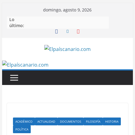
Saltar
domingo, agosto 9, 2026
al
Lo
contenido
último:
ACADÉMICO
ACTUALIDAD
DOCUMENTOS
FILOSOFÍA
HISTORIA
POLÍTICA