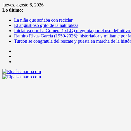
Saltar
jueves, agosto 6, 2026
al
Lo último:
contenido
La niña que soñaba con reciclar
El angustioso grito de la naturaleza
Iniciativa por La Gomera (IxLG) pregunta por el uso definitivo
Ramiro Rivas García (1950-2026): historiador y militante por l
Turcón se congratula del rescate y puesta en marcha de la histó