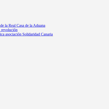
 de la Real Casa de la Aduana
a revolución
rica asociación Solidaridad Canaria