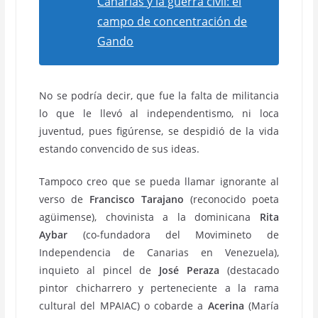
Canarias y la guerra civil: el
campo de concentración de
Gando
No se podría decir, que fue la falta de militancia
lo que le llevó al independentismo, ni loca
juventud, pues figúrense, se despidió de la vida
estando convencido de sus ideas.
Tampoco creo que se pueda llamar ignorante al
verso de
Francisco Tarajano
(reconocido poeta
agüimense), chovinista a la dominicana
Rita
Aybar
(co-fundadora del Movimineto de
Independencia de Canarias en Venezuela),
inquieto al pincel de
José Peraza
(destacado
pintor chicharrero y perteneciente a la rama
cultural del MPAIAC) o cobarde a
Acerina
(María