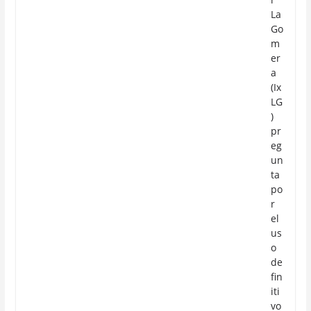
La
Go
m
er
a
(Ix
LG
)
pr
eg
un
ta
po
r
el
us
o
de
fin
iti
vo