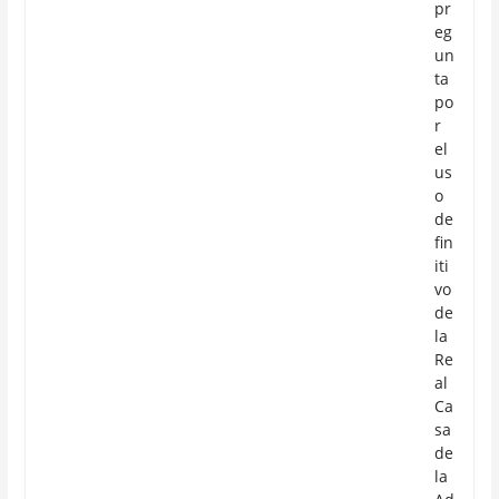
pr
eg
un
ta
po
r
el
us
o
de
fin
iti
vo
de
la
Re
al
Ca
sa
de
la