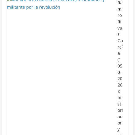
Ra
mi
ro
Ri
va
s
Ga
rcí
a
(1
95
0-
20
26
):
hi
st
ori
ad
or
y