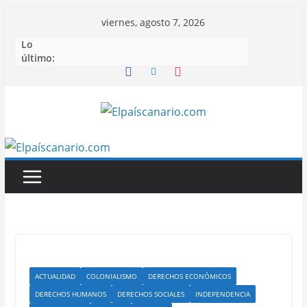
Saltar
viernes, agosto 7, 2026
al
Lo
contenido
último:
ACTUALIDAD
COLONIALISMO
DERECHOS ECONÓMICOS
DERECHOS HUMANOS
DERECHOS SOCIALES
INDEPENDENCIA