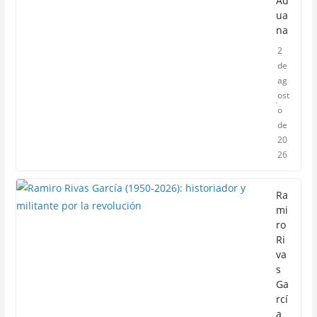
Ad
ua
na
2
de
ag
ost
o
de
20
26
Ra
mi
ro
Ri
va
s
Ga
rcí
a