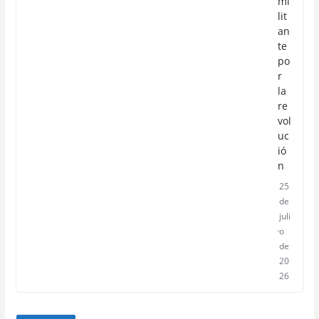
mi
lit
an
te
po
r
la
re
vol
uc
ió
n
25
de
juli
o
de
20
26