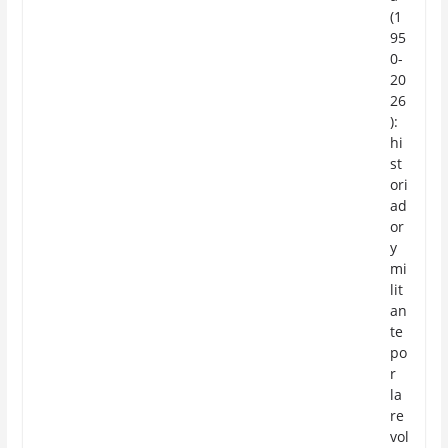
(1
95
0-
20
26
):
hi
st
ori
ad
or
y
mi
lit
an
te
po
r
la
re
vol