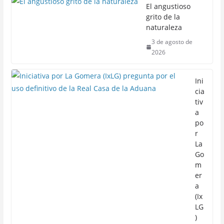
El angustioso
grito de la
naturaleza
3 de agosto de
2026
Ini
cia
tiv
a
po
r
La
Go
m
er
a
(Ix
LG
)