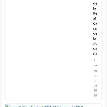
de
la
Re
al
Ca
sa
de
la
Ad
ua
na
2
de
ag
ost
o
de
20
26