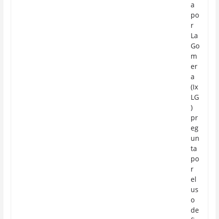
a
po
r
La
Go
m
er
a
(Ix
LG
)
pr
eg
un
ta
po
r
el
us
o
de