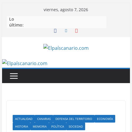
Saltar
viernes, agosto 7, 2026
al
Lo
contenido
último:
ACTUALIDAD
CANARIAS
DEFENSA DEL TERRITORIO
ECONOMÍA
HISTORIA
MEMORIA
POLÍTICA
SOCIEDAD