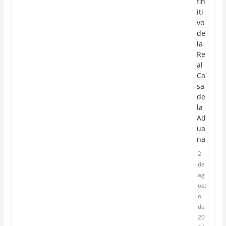
fin
iti
vo
de
la
Re
al
Ca
sa
de
la
Ad
ua
na
2
de
ag
ost
o
de
20