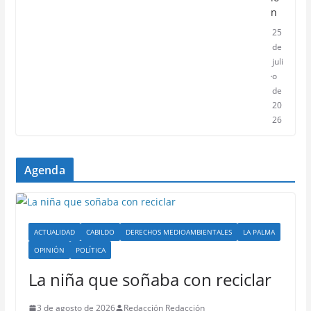
n
25
de
juli
o
de
20
26
Agenda
ACTUALIDAD
CABILDO
DERECHOS MEDIOAMBIENTALES
LA PALMA
OPINIÓN
POLÍTICA
La niña que soñaba con reciclar
3 de agosto de 2026
Redacción Redacción