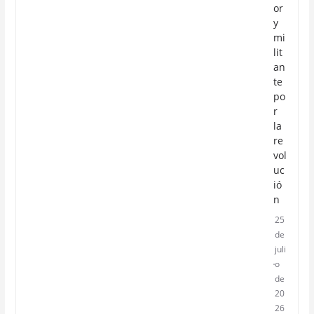
or
y
mi
lit
an
te
po
r
la
re
vol
uc
ió
n
25
de
juli
o
de
20
26