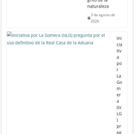
naturaleza
3 de agosto de
2026
Ini
cia
tiv
a
po
r
La
Go
m
er
a
(Ix
LG
)
pr
eg