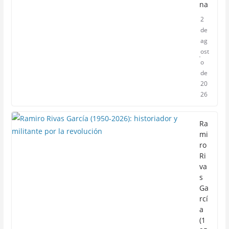
na
2
de
ag
ost
o
de
20
26
Ra
mi
ro
Ri
va
s
Ga
rcí
a
(1