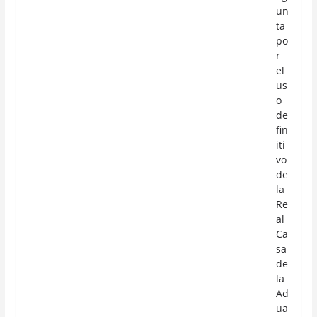
un
ta
po
r
el
us
o
de
fin
iti
vo
de
la
Re
al
Ca
sa
de
la
Ad
ua