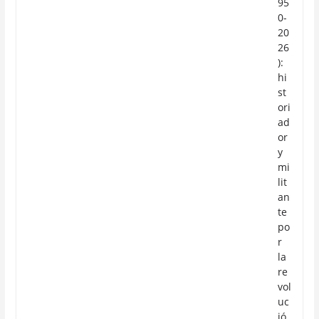
95
0-
20
26
):
hi
st
ori
ad
or
y
mi
lit
an
te
po
r
la
re
vol
uc
ió