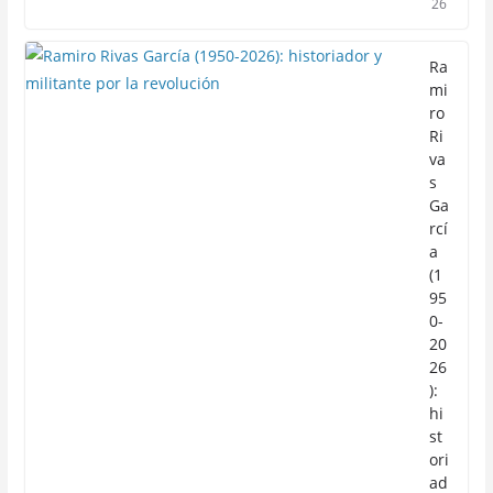
26
Ra
mi
ro
Ri
va
s
Ga
rcí
a
(1
95
0-
20
26
):
hi
st
ori
ad