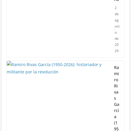
2
de
ag
ost
o
de
20
26
Ra
mi
ro
Ri
va
s
Ga
rcí
a
(1
95