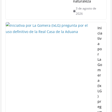
naturaleza
3 de agosto de
2026
Ini
cia
tiv
a
po
r
La
Go
m
er
a
(Ix
LG
)
pr
eg
un