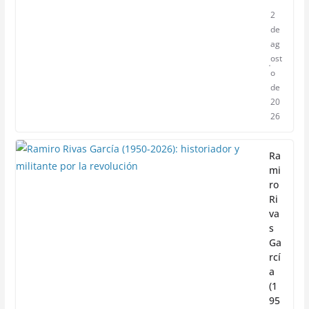
2
de
ag
ost
o
de
20
26
Ra
mi
ro
Ri
va
s
Ga
rcí
a
(1
95