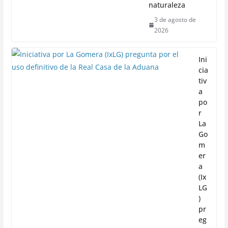
naturaleza
3 de agosto de
2026
Ini
cia
tiv
a
po
r
La
Go
m
er
a
(Ix
LG
)
pr
eg