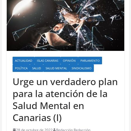
ACTUALIDAD
ISLAS CANARIAS
OPINIÓN
PARLAMENTO
POLÍTICA
SALUD
SALUD MENTAL
SINDICALISMO
Urge un verdadero plan
para la atención de la
Salud Mental en
Canarias (I)
28 de octubre de 2022
Redacción Redacción