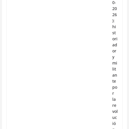
0-
20
26
):
hi
st
ori
ad
or
y
mi
lit
an
te
po
r
la
re
vol
uc
ió