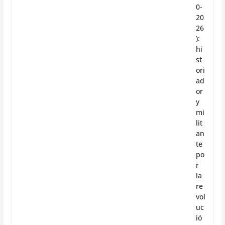
0-
20
26
):
hi
st
ori
ad
or
y
mi
lit
an
te
po
r
la
re
vol
uc
ió