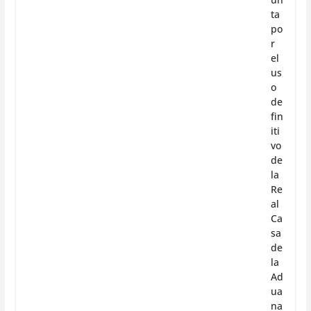
ta
po
r
el
us
o
de
fin
iti
vo
de
la
Re
al
Ca
sa
de
la
Ad
ua
na