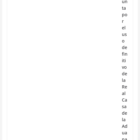
un
ta
po
r
el
us
o
de
fin
iti
vo
de
la
Re
al
Ca
sa
de
la
Ad
ua
na