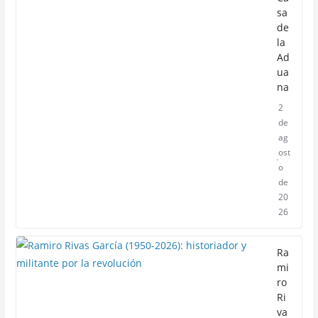
sa
de
la
Ad
ua
na
2
de
ag
ost
o
de
20
26
Ra
mi
ro
Ri
va