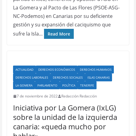
La Gomera y al Pacto de Las Flores (PSOE-ASG-
NC-Podemos) en Canarias por su deficiente
gestión y su expansión del caciquismo que
sufre la Isla…
Read More
ACTUALIDAD
DERECHOS ECONÓMICOS
DERECHOS HUMANOS
DERECHOS LABORALES
DERECHOS SOCIALES
ISLAS CANARIAS
LA GOMERA
PARLAMENTO
POLÍTICA
TENERIFE
7 de noviembre de 2022
Redacción Redacción
Iniciativa por La Gomera (IxLG)
sobre la unidad de la izquierda
canaria: «queda mucho por
hablar»