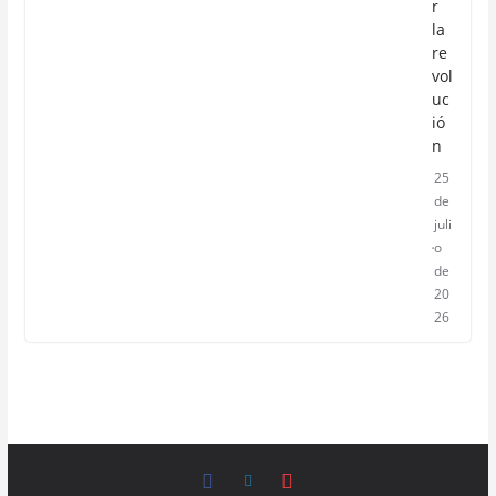
r
la
re
vol
uc
ió
n
25
de
juli
o
de
20
26