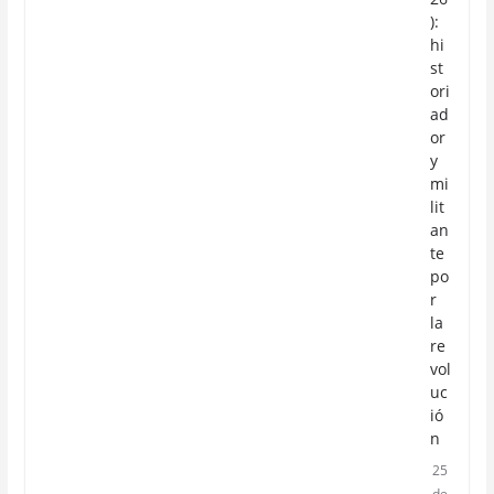
):
hi
st
ori
ad
or
y
mi
lit
an
te
po
r
la
re
vol
uc
ió
n
25
de