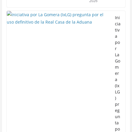
2026
Ini
cia
tiv
a
po
r
La
Go
m
er
a
(Ix
LG
)
pr
eg
un
ta
po