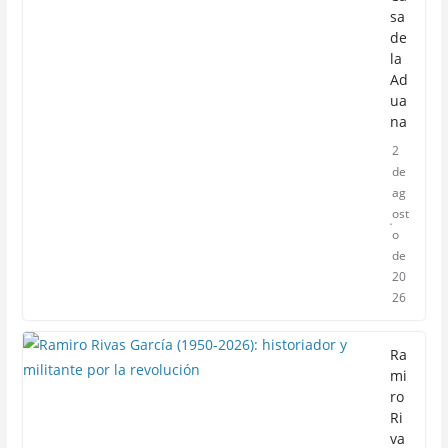
sa
de
la
Ad
ua
na
2
de
ag
ost
o
de
20
26
Ra
mi
ro
Ri
va