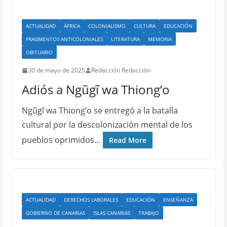
ACTUALIDAD
ÁFRICA
COLONIALISMO
CULTURA
EDUCACIÓN
FRAGMENTOS ANTICOLONIALES
LITERATURA
MEMORIA
OBITUARIO
30 de mayo de 2025
Redacción Redacción
Adiós a Ngũgĩ wa Thiong’o
Ngũgĩ wa Thiong’o se entregó a la batalla
cultural por la descolonización mental de los
pueblos oprimidos…
Read More
ACTUALIDAD
DERECHOS LABORALES
EDUCACIÓN
ENSEÑANZA
GOBIERNO DE CANARIAS
ISLAS CANARIAS
TRABAJO