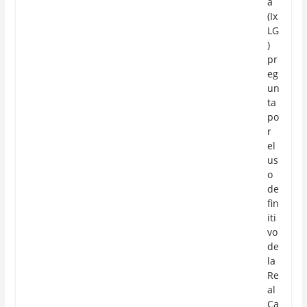
a
(Ix
LG
)
pr
eg
un
ta
po
r
el
us
o
de
fin
iti
vo
de
la
Re
al
Ca