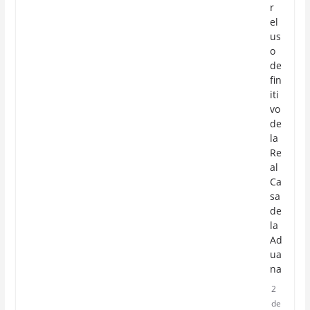
r
el
us
o
de
fin
iti
vo
de
la
Re
al
Ca
sa
de
la
Ad
ua
na
2
de