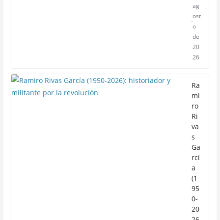
ag
ost
o
de
20
26
Ra
mi
ro
Ri
va
s
Ga
rcí
a
(1
95
0-
20
26