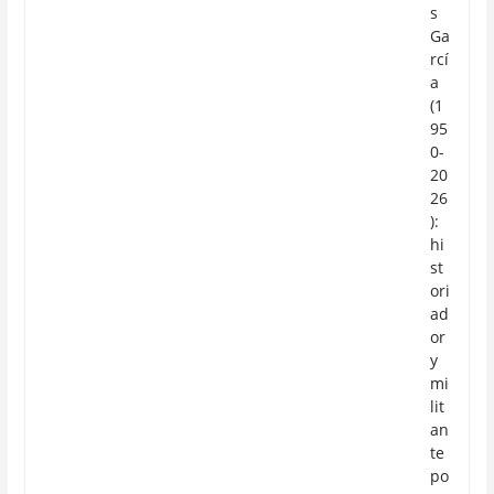
s
Ga
rcí
a
(1
95
0-
20
26
):
hi
st
ori
ad
or
y
mi
lit
an
te
po