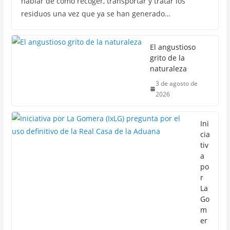
hablar de cómo recoger, transportar y tratar los
residuos una vez que ya se han generado…
El angustioso
grito de la
naturaleza
3 de agosto de
2026
Ini
cia
tiv
a
po
r
La
Go
m
er