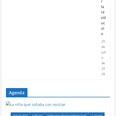
r
la
re
vol
uc
ió
n
25
de
juli
o
de
20
26
Agenda
ACTUALIDAD
CABILDO
DERECHOS MEDIOAMBIENTALES
LA PALMA