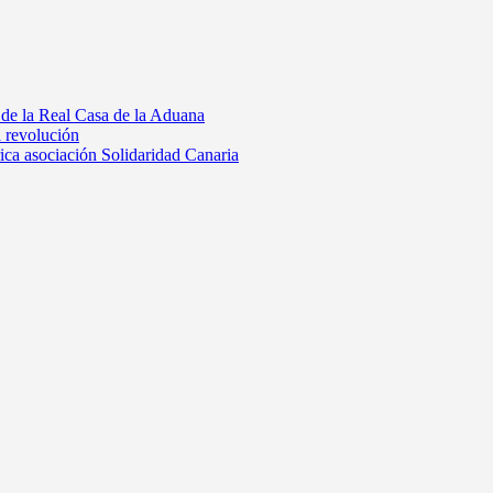
 de la Real Casa de la Aduana
a revolución
rica asociación Solidaridad Canaria