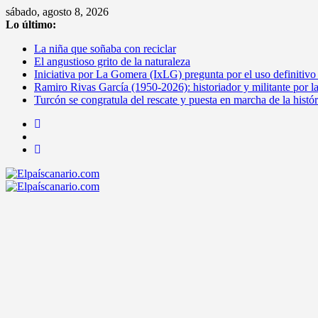
Saltar
sábado, agosto 8, 2026
al
Lo último:
contenido
La niña que soñaba con reciclar
El angustioso grito de la naturaleza
Iniciativa por La Gomera (IxLG) pregunta por el uso definitivo
Ramiro Rivas García (1950-2026): historiador y militante por l
Turcón se congratula del rescate y puesta en marcha de la histó