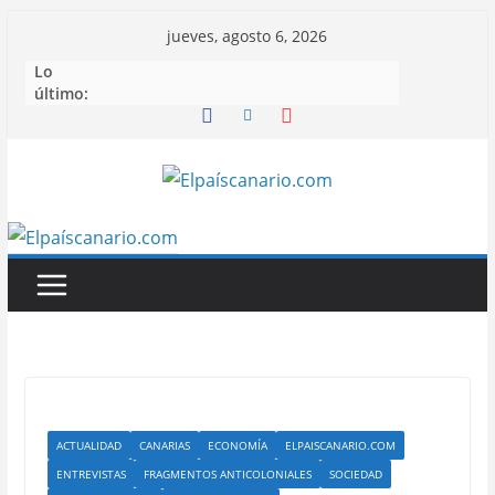
Saltar
jueves, agosto 6, 2026
al
Lo
contenido
último:
ACTUALIDAD
CANARIAS
ECONOMÍA
ELPAISCANARIO.COM
ENTREVISTAS
FRAGMENTOS ANTICOLONIALES
SOCIEDAD