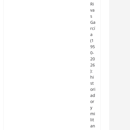
Ri
va
s
Ga
rcí
a
(1
95
0-
20
26
):
hi
st
ori
ad
or
y
mi
lit
an