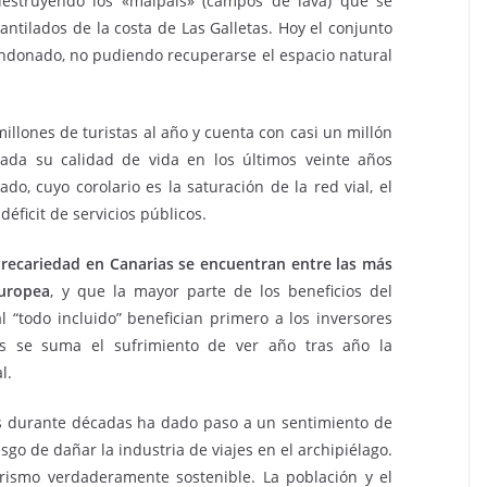
destruyendo los «malpais» (campos de lava) que se
antilados de la costa de Las Galletas. Hoy el conjunto
andonado, no pudiendo recuperarse el espacio natural
millones de turistas al año y cuenta con casi un millón
rada su calidad de vida en los últimos veinte años
ado, cuyo corolario es la saturación de la red vial, el
déficit de servicios públicos.
 precariedad en Canarias se encuentran entre las más
Europea
, y que la mayor parte de los beneficios del
 “todo incluido” benefician primero a los inversores
cas se suma el sufrimiento de ver año tras año la
l.
ños durante décadas ha dado paso a un sentimiento de
iesgo de dañar la industria de viajes en el archipiélago.
rismo verdaderamente sostenible. La población y el