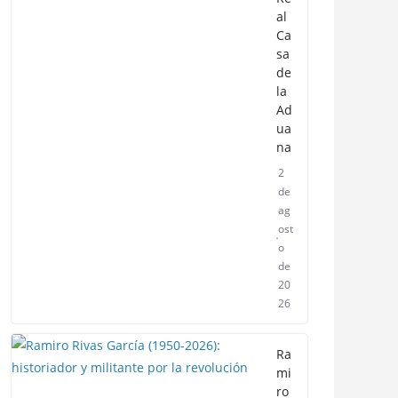
al
Ca
sa
de
la
Ad
ua
na
2
de
ag
ost
o
de
20
26
Ra
mi
ro