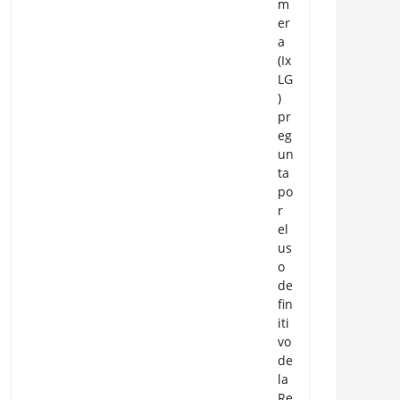
m
er
a
(Ix
LG
)
pr
eg
un
ta
po
r
el
us
o
de
fin
iti
vo
de
la
Re