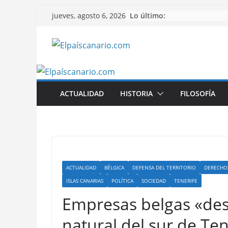
Saltar
Lo último:
jueves, agosto 6, 2026
al
contenido
ACTUALIDAD
HISTORIA
FILOSOFÍA
ACTUALIDAD
BÉLGICA
DEFENSA DEL TERRITORIO
DERECHO
ISLAS CANARIAS
POLÍTICA
SOCIEDAD
TENERIFE
Empresas belgas «des
natural del sur de Ten