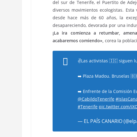
del sur de Tenerife, el Puertito de Ade
diversos movimientos ecologistas. Esta 
desde hace más de 60 años, la excepc
desapareciendo, devorada por una industr
¡La ira comienza a retumbar, amenaz
acabaremos comiendo»,
corea la poblaci
✌️Las activistas 🇮🇨 siguen
➡️ Plaza Madou. Bruselas 🇧
➡️ Enfrente de la Comisión E
@CabildoTenerife
#IslasCana
#Tenerife
pic.twitter.com/i
— EL PAÍS CANARIO (@elp