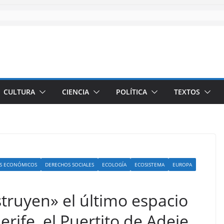
CULTURA
CIENCIA
POLÍTICA
TEXTOS
S ECONÓMICOS
DERECHOS SOCIALES
ECOLOGÍA
ECOSISTEMA
EUROPA
truyen» el último espacio
erife, el Puertito de Adeje