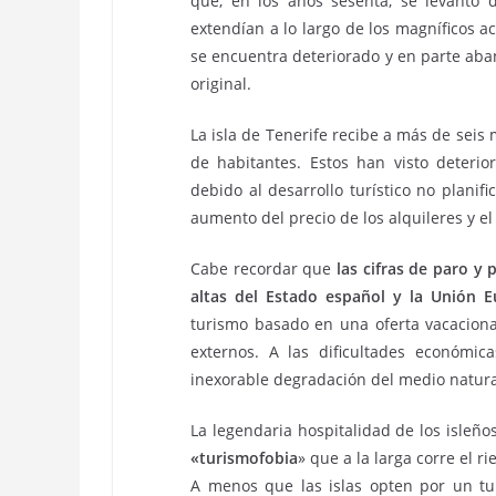
que, en los años sesenta, se levantó 
extendían a lo largo de los magníficos ac
se encuentra deteriorado y en parte ab
original.
La isla de Tenerife recibe a más de seis 
de habitantes. Estos han visto deterio
debido al desarrollo turístico no planific
aumento del precio de los alquileres y el 
Cabe recordar que
las cifras de paro y
altas del Estado español y la Unión 
turismo basado en una oferta vacacional
externos. A las dificultades económi
inexorable degradación del medio natura
La legendaria hospitalidad de los isle
«turismofobia
» que a la larga corre el r
A menos que las islas opten por un tu