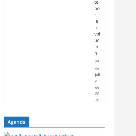
te
po
r
la
re
vol
uc
ió
n
25
de
juli
o
de
20
26
Agenda