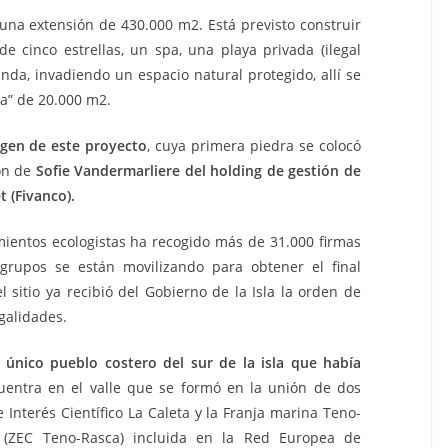
na extensión de 430.000 m2. Está previsto construir
e cinco estrellas, un spa, una playa privada (ilegal
nda, invadiendo un espacio natural protegido, allí se
ca” de 20.000 m2.
rigen de este proyecto
, cuya primera piedra se colocó
ión de
Sofie Vandermarliere del holding de gestión de
t (Fivanco).
mientos ecologistas ha recogido más de 31.000 firmas
grupos se están movilizando para obtener el final
el sitio ya recibió del Gobierno de la Isla la orden de
galidades.
l
único pueblo costero del sur de la isla que había
uentra en el valle que se formó en la unión de dos
e Interés Científico La Caleta y la Franja marina Teno-
 (ZEC Teno-Rasca) incluida en la Red Europea de