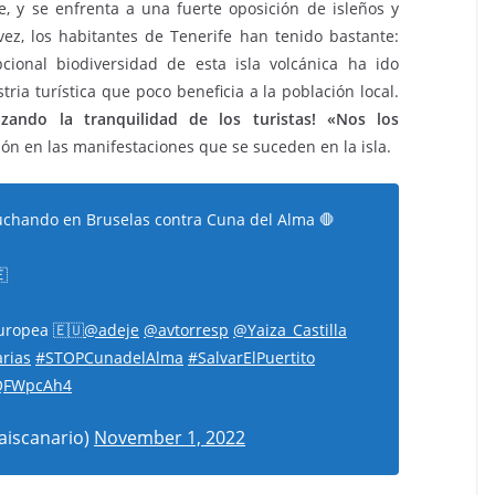
je, y se enfrenta a una fuerte oposición de isleños y
vez, los habitantes de Tenerife han tenido bastante:
ional biodiversidad de esta isla volcánica ha ido
ia turística que poco beneficia a la población local.
ando la tranquilidad de los turistas! «Nos los
ón en las manifestaciones que se suceden en la isla.
 luchando en Bruselas contra Cuna del Alma 🛑
🇪
uropea 🇪🇺
@adeje
@avtorresp
@Yaiza_Castilla
rias
#STOPCunadelAlma
#SalvarElPuertito
XQFWpcAh4
aiscanario)
November 1, 2022