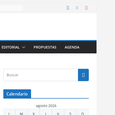
EDITORIAL
PROPUESTAS
AGENDA
Calendario
agosto 2026
L
M
X
J
V
S
D