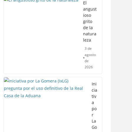
El
angust
ioso
grito
de la
natura
leza
3 de
agosto
de
2026
Ini
cia
tiv
a
po
r
La
Go