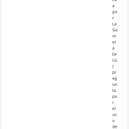
a
po
r
La
Go
m
er
a
(Ix
LG
)
pr
eg
un
ta
po
r
el
us
o
de