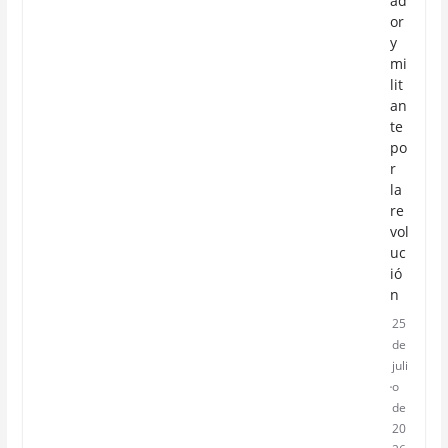
ad
or
y
mi
lit
an
te
po
r
la
re
vol
uc
ió
n
25
de
juli
o
de
20