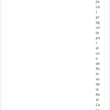
(Ix
LG
)
pr
eg
un
ta
po
r
el
us
o
de
fin
iti
vo
de
la
Re
al
Ca
sa