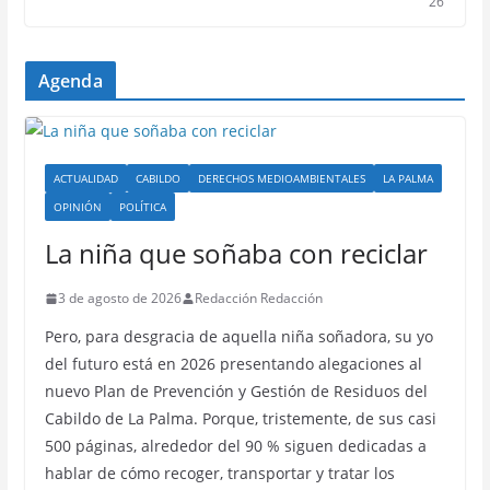
26
Agenda
ACTUALIDAD
CABILDO
DERECHOS MEDIOAMBIENTALES
LA PALMA
OPINIÓN
POLÍTICA
La niña que soñaba con reciclar
3 de agosto de 2026
Redacción Redacción
Pero, para desgracia de aquella niña soñadora, su yo
del futuro está en 2026 presentando alegaciones al
nuevo Plan de Prevención y Gestión de Residuos del
Cabildo de La Palma. Porque, tristemente, de sus casi
500 páginas, alrededor del 90 % siguen dedicadas a
hablar de cómo recoger, transportar y tratar los