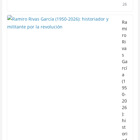
26
Ra
mi
ro
Ri
va
s
Ga
rcí
a
(1
95
0-
20
26
):
hi
st
ori