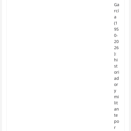
Ga
rcí
a
(1
95
0-
20
26
):
hi
st
ori
ad
or
y
mi
lit
an
te
po
r