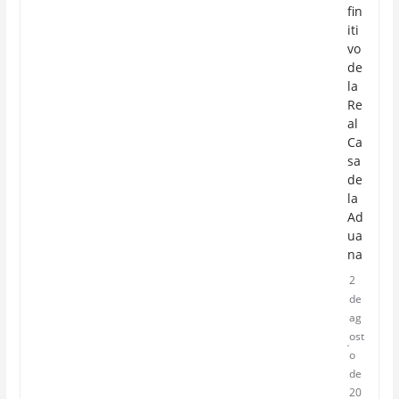
fin
iti
vo
de
la
Re
al
Ca
sa
de
la
Ad
ua
na
2
de
ag
ost
o
de
20