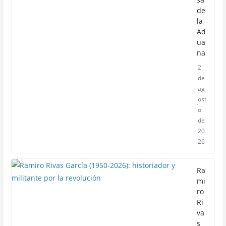
de
la
Ad
ua
na
2
de
ag
ost
o
de
20
26
Ra
mi
ro
Ri
va
s