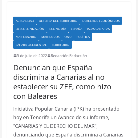
ACTUALIDAD
DEFENSA DEL TERRITORIO
DERECHOS ECONÓMICOS
DESCOLONIZACIÓN
ECONOMÍA
ESPAÑA
ISLAS CANARIAS
MAR CANARIO
MARRUECOS
ONU
POLÍTICA
SÁHARA OCCIDENTAL
TERRITORIO
5 de julio de 2022
Redacción Redacción
Denuncian que España
discrimina a Canarias al no
establecer su ZEE, como hizo
con Baleares
Iniciativa Popular Canaria (IPK) ha presentado
hoy en Tenerife un Avance de su Informe,
“CANARIAS Y EL DERECHO DEL MAR”,
denunciando que España discrimina a Canarias