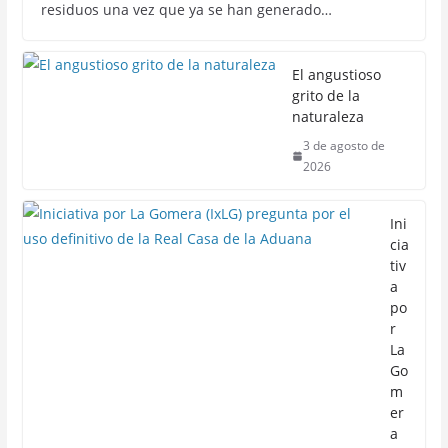
residuos una vez que ya se han generado…
El angustioso
grito de la
naturaleza
3 de agosto de
2026
Ini
cia
tiv
a
po
r
La
Go
m
er
a