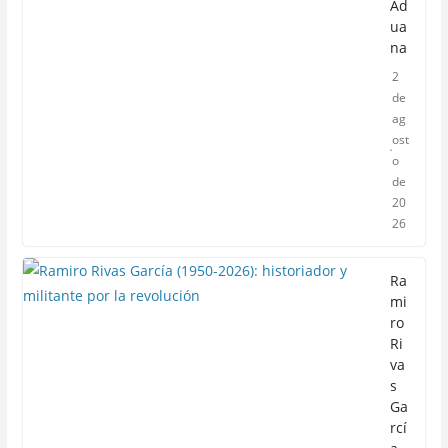
Ad
ua
na
2
de
ag
ost
o
de
20
26
Ra
mi
ro
Ri
va
s
Ga
rcí