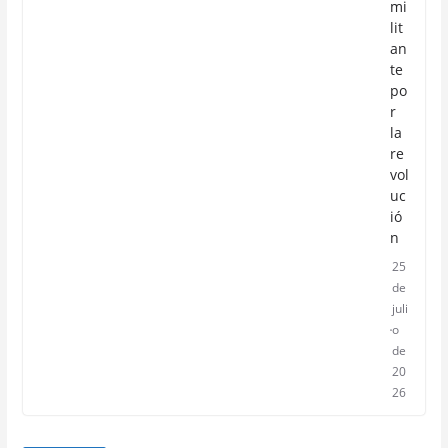
mi
lit
an
te
po
r
la
re
vol
uc
ió
n
25
de
juli
o
de
20
26