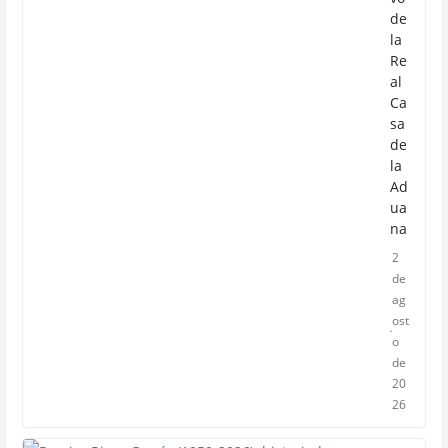
de
la
Re
al
Ca
sa
de
la
Ad
ua
na
2
de
ag
ost
o
de
20
26