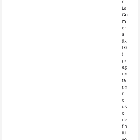
r
La
Go
m
er
a
(Ix
LG
)
pr
eg
un
ta
po
r
el
us
o
de
fin
iti
vo