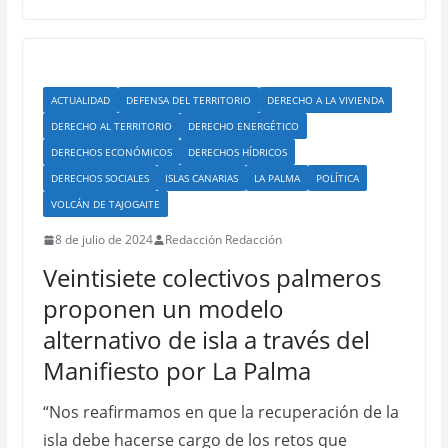
ACTUALIDAD
DEFENSA DEL TERRITORIO
DERECHO A LA VIVIENDA
DERECHO AL TERRITORIO
DERECHO ENERGÉTICO
DERECHOS ECONÓMICOS
DERECHOS HÍDRICOS
DERECHOS SOCIALES
ISLAS CANARIAS
LA PALMA
POLÍTICA
VOLCÁN DE TAJOGAITE
8 de julio de 2024
Redacción Redacción
Veintisiete colectivos palmeros
proponen un modelo
alternativo de isla a través del
Manifiesto por La Palma
“Nos reafirmamos en que la recuperación de la
isla debe hacerse cargo de los retos que