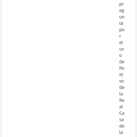
pr
eg
un
ta
po
r
el
us
o
de
fin
iti
vo
de
la
Re
al
Ca
sa
de
la