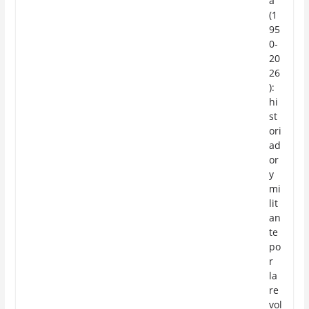
a
(1
95
0-
20
26
):
hi
st
ori
ad
or
y
mi
lit
an
te
po
r
la
re
vol