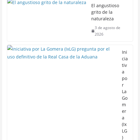
El angustioso
grito de la
naturaleza
3 de agosto de
2026
Ini
cia
tiv
a
po
r
La
Go
m
er
a
(Ix
LG
)