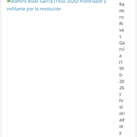
Ra
mi
ro
Ri
va
s
Ga
rcí
a
(1
95
0-
20
26
):
hi
st
ori
ad
or
y